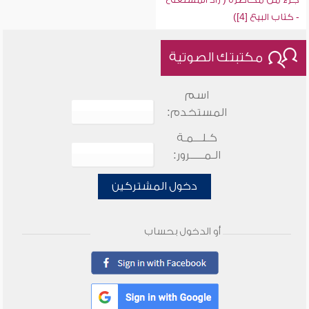
- كتاب البيع [4])
مكتبتك الصوتية
اسم
المستخدم:
كـلـــمـة
الـمـــــرور:
دخول المشتركين
أو الدخول بحساب