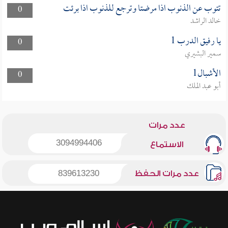
تتوب عن الذنوب اذا مرضتا وترجع للذنوب اذا برئت
0
خالد الراشد
يا رفيق الدرب 1
0
سمير البشيري
الأشبال1
0
أبو عبد الملك
عدد مرات
3094994406
الاستماع
عدد مرات الحفظ
839613230