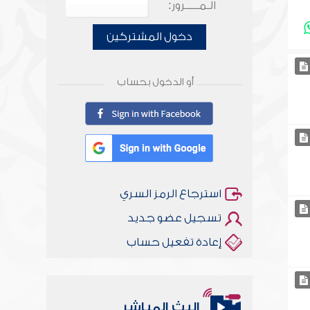
الـمـــــرور:
دخول المشتركين
أو الدخول بحساب
استرجاع الرمز السري
تسجيل عضو جديد
إعادة تفعيل حساب
البث المباشر