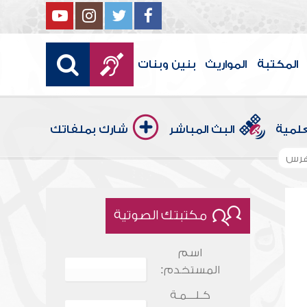
المكتبة
المواريث
بنين وبنات
علمية
البث المباشر
شارك بملفاتك
هرس
مكتبتك الصوتية
اسم
المستخدم:
كـلـــمـة