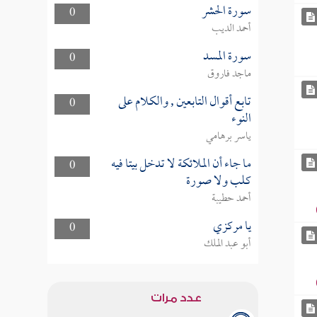
سورة الحشر
0
أحمد الديب
سورة المسد
0
ماجد فاروق
تابع أقوال التابعين , والكلام على
0
النوء
ياسر برهامي
ما جاء أن الملائكة لا تدخل بيتا فيه
0
كلب ولا صورة
أحمد حطيبة
يا مركزي
0
أبو عبد الملك
عدد مرات