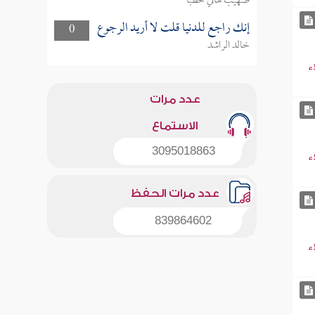
صهيب هاني خطبا
إنك راجع للدنيا قلت لا أريد الرجوع
0
خالد الراشد
ء
عدد مرات
الاستماع
3095018863
ء
عدد مرات الحفظ
839864602
ء