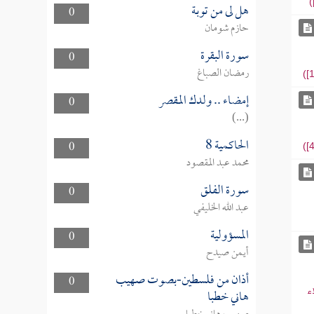
هل لى من توبة
0
حازم شومان
سورة البقرة
0
رمضان الصباغ
إمضاء .. ولدك المقصر
0
(...)
الحاكمية 8
0
محمد عبد المقصود
سورة الفلق
0
عبد الله الخليفي
المسؤولية
0
أيمن صيدح
أذان من فلسطين-بصوت صهيب
0
هاني خطبا
ء