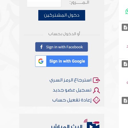
الـمـــــرور:
دخول المشتركين
أو الدخول بحساب
استرجاع الرمز السري
تسجيل عضو جديد
إعادة تفعيل حساب
البث المباشر