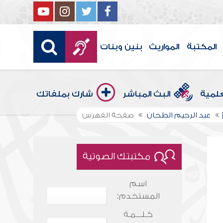
المكتبة
المواريث
بنين وبنات
علمية
البث المباشر
شارك بملفاتك
عبد الرحيم الطحان
صفحة الفهرس
مكتبتك الصوتية
اسم
المستخدم:
كـلـــمـة