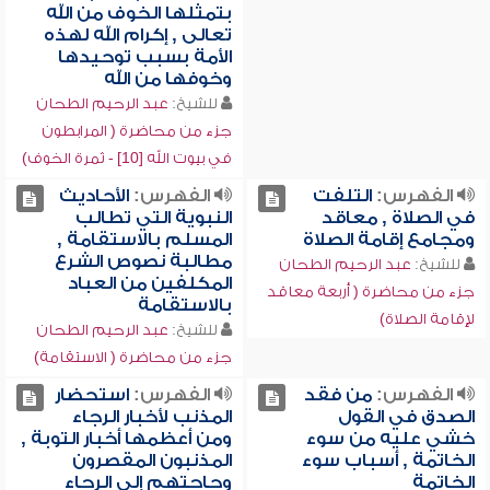
بتمثلها الخوف من الله
تعالى , إكرام الله لهذه
الأمة بسبب توحيدها
وخوفها من الله
للشيخ:
عبد الرحيم الطحان
جزء من محاضرة ( المرابطون
في بيوت الله [10] - ثمرة الخوف)
الفهرس:
التلفت
الفهرس:
الأحاديث
في الصلاة , معاقد
النبوية التي تطالب
ومجامع إقامة الصلاة
المسلم بالاستقامة ,
مطالبة نصوص الشرع
للشيخ:
عبد الرحيم الطحان
المكلفين من العباد
جزء من محاضرة ( أربعة معاقد
بالاستقامة
لإقامة الصلاة)
للشيخ:
عبد الرحيم الطحان
جزء من محاضرة ( الاستقامة)
الفهرس:
من فقد
الفهرس:
استحضار
الصدق في القول
المذنب لأخبار الرجاء
خشي عليه من سوء
ومن أعظمها أخبار التوبة ,
الخاتمة , أسباب سوء
المذنبون المقصرون
الخاتمة
وحاجتهم إلى الرجاء