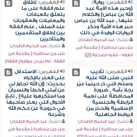
الفهرس:
رواية:
الفهرس:
إطلاق
(وحبر هذه الأمة عبد
علم الفقه على ما
الله بن عباس) والكلام
يتعلق بالعبادات
عليها , عبد الله بن عباس
والمعاملات والعقوبات
حبر هذه الأمة وذكر
عند السلف , علم الفقه
الروايات الواردة في ذلك
بين إطلاق المتقدمين
والمتأخرين
للشيخ:
عبد الرحيم الطحان
للشيخ:
عبد الرحيم الطحان
جزء من محاضرة ( مقدمة في
جزء من محاضرة ( مقدمة في
الفقه - فقيه الصحابة [2])
الفقه - لم يتبدل موضوع الفقه)
الفهرس:
تأديب
الفهرس:
الاستدلال
النبي صلى الله عليه
على العذر بالإكراه
وسلم لأبي ذر حينما عيّر
بحديث: (إن الله تجاوز لي
رجلاً بأمه , ضرورة
عن أمتي الخطأ والنسيان
المحافظة على نعمة
وما استكرهوا عليه) , تابع
الرابطة والجنسية
الأحوال التي يعذر صاحبها
الإسلامية والحذر من
في خروجه عن حكم الله
الروابط الجاهلية
وشرعه
للشيخ:
عبد الرحيم الطحان
للشيخ:
عبد الرحيم الطحان
جزء من محاضرة ( مقدمة في
جزء من محاضرة ( مقدمة في
الفقه - الجنسية الإسلامية [2])
الفقه - عذر المخلوقات في