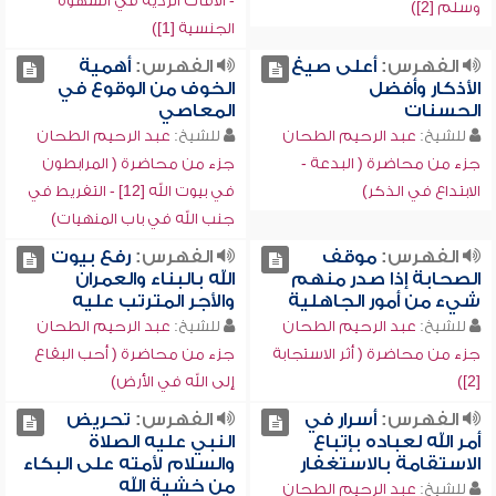
- الآفات الردية في الشهوة
وسلم [2])
الجنسية [1])
الفهرس:
أعلى صيغ
الفهرس:
أهمية
الأذكار وأفضل
الخوف من الوقوع في
الحسنات
المعاصي
للشيخ:
عبد الرحيم الطحان
للشيخ:
عبد الرحيم الطحان
جزء من محاضرة ( البدعة -
جزء من محاضرة ( المرابطون
الابتداع في الذكر)
في بيوت الله [12] - التفريط في
جنب الله في باب المنهيات)
الفهرس:
موقف
الفهرس:
رفع بيوت
الصحابة إذا صدر منهم
الله بالبناء والعمران
شيء من أمور الجاهلية
والأجر المترتب عليه
للشيخ:
عبد الرحيم الطحان
للشيخ:
عبد الرحيم الطحان
جزء من محاضرة ( أثر الاستجابة
جزء من محاضرة ( أحب البقاع
[2])
إلى الله في الأرض)
الفهرس:
أسرار في
الفهرس:
تحريض
أمر الله لعباده بإتباع
النبي عليه الصلاة
الاستقامة بالاستغفار
والسلام لأمته على البكاء
من خشية الله
للشيخ:
عبد الرحيم الطحان