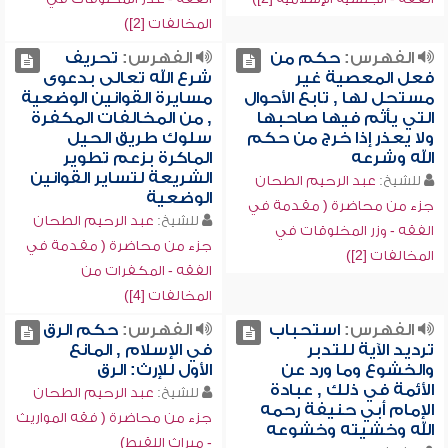
المخالفات [2])
الفهرس:
حكم من
الفهرس:
تحريف
فعل المعصية غير
شرع الله تعالى بدعوى
مستحل لها , تابع الأحوال
مسايرة القوانين الوضعية
التي يأثم فيها صاحبها
, من المخالفات المكفرة
ولا يعذر إذا خرج من حكم
سلوك طريق الحيل
الله وشرعه
الماكرة بزعم تطوير
الشريعة لتساير القوانين
للشيخ:
عبد الرحيم الطحان
الوضعية
جزء من محاضرة ( مقدمة في
للشيخ:
عبد الرحيم الطحان
الفقه - وزر المخلوقات في
جزء من محاضرة ( مقدمة في
المخالفات [2])
الفقه - المكفرات من
المخالفات [4])
الفهرس:
استحباب
الفهرس:
حكم الرق
ترديد الآية للتدبر
في الإسلام , المانع
والخشوع وما ورد عن
الأول للإرث: الرق
الأئمة في ذلك , عبادة
للشيخ:
عبد الرحيم الطحان
الإمام أبي حنيفة رحمه
جزء من محاضرة ( فقه المواريث
الله وخشيته وخشوعه
- ميراث اللقيط)