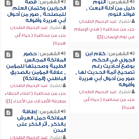
الفهرس:
النوم
الفهرس:
قصة
دليل من أدلة البعث ,
الجرابين وكتمان العلم
فوائد النوم
للمصلحة , صور من أحوال
أبي هريرة وأقواله
للشيخ:
عبد الرحيم الطحان
للشيخ:
عبد الرحيم الطحان
جزء من محاضرة ( هدي الإسلام
جزء من محاضرة ( حياة أبي
في نوم الإنسان [1])
هريرة)
الفهرس:
كلام ابن
الفهرس:
حضور
الجوزي في الحكم
الملائكة المجالس
بوضع أحاديث رغم
الطيبة وصحبتها للمؤمن
تصحيح أئمة الحديث لها ,
, علاقة المؤمن بالصديق
صور من أحوال أبي هريرة
الباطني (الملائكة)
وأقواله
للشيخ:
عبد الرحيم الطحان
للشيخ:
عبد الرحيم الطحان
جزء من محاضرة ( اعتناء الحنفاء
جزء من محاضرة ( حياة أبي
بمعرفة الأصدقاء من الأعداء [1])
هريرة)
الفهرس:
إطاقة
الملائكة حمل العرش
بالذكر , أثر الذكر على
البدن
للشيخ:
عبد الرحيم الطحان