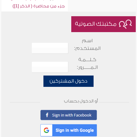
جزء من محاضرة ( الذكر [1])
مكتبتك الصوتية
اسم
المستخدم:
كـلـــمـة
الـمـــــرور:
دخول المشتركين
أو الدخول بحساب