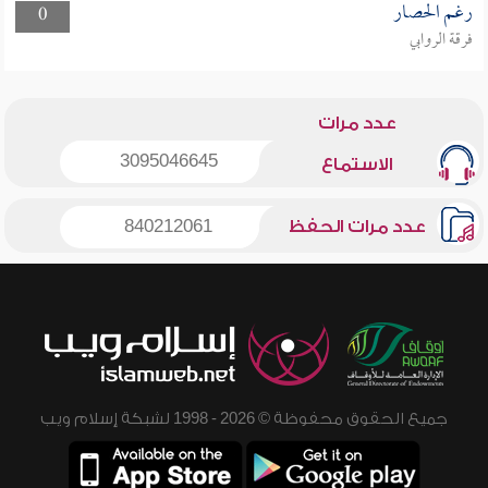
رغم الحصار
0
فرقة الروابي
عدد مرات
3095046645
الاستماع
عدد مرات الحفظ
840212061
جميع الحقوق محفوظة © 2026 - 1998 لشبكة إسلام ويب