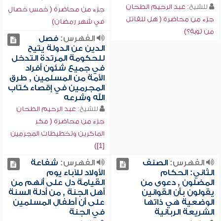
للشيخ:
عبد الرحيم الطحان
جزء من محاضرة ( خمس خصال
جزء من محاضرة ( هل للقاتل
في شهر رمضان)
من توبة؟)
الفهرس:
فصل
الدين عن الدولة يتيح
للحكومة المرتدة التدخل
في جميع شئون أفراد
الأمة من المسلمين , طرق
المجرمين في إقصاء كتاب
الله وشرعه
للشيخ:
عبد الرحيم الطحان
جزء من محاضرة ( مكر
الماكرين وتخطيطات المجرمين
[1])
الفهرس:
الصنف
الفهرس:
شفاعة
الثاني: الحكام
الأولاد للآباء يوم
المضلون , دعوى من
القيامة دل على أنهم من
يقولون بأن القوانين
أهل الجنة , من أدلة السنة
الوضعية هي ذاتها
على أن أطفال المسلمين
الشريعة الربانية
في الجنة