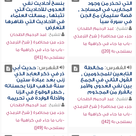
التي تحذر من وجود
بنسخ أحاديث نفي
المحاريب في المساجد ,
العدوى للأحاديث التي
قصة سليمان مع الجن
تثبتها , مسالك العلماء
في سورة سبأ
في الأحاديث التي ظاهرها
التعارض
للشيخ:
عبد الرحيم الطحان
للشيخ:
عبد الرحيم الطحان
جزء من محاضرة ( شرح الترمذي
جزء من محاضرة ( شرح الترمذي
- باب ما جاء في كراهية ما
- باب ما جاء في كراهية ما
يستنجى به [20])
يستنجى به [41])
الفهرس:
مخالطة
الفهرس:
حديث أبي
التابعين للمجذومين ,
ذر في ذكر العابد الذي
القول الثاني في الجمع
زنى بعد عبادة ستين
بين نفي العدوى والأمر
سنة فذهب الزنا بحسناته
بالفرار من المجذوم
, خطر الوقوع في الزنا
والأدلة الواردة في تحريمه
للشيخ:
عبد الرحيم الطحان
للشيخ:
عبد الرحيم الطحان
جزء من محاضرة ( شرح الترمذي
جزء من محاضرة ( شرح الترمذي
- باب ما جاء في كراهية ما
- باب ما جاء في كراهية ما
يستنجى به [42])
يستنجى به [49])