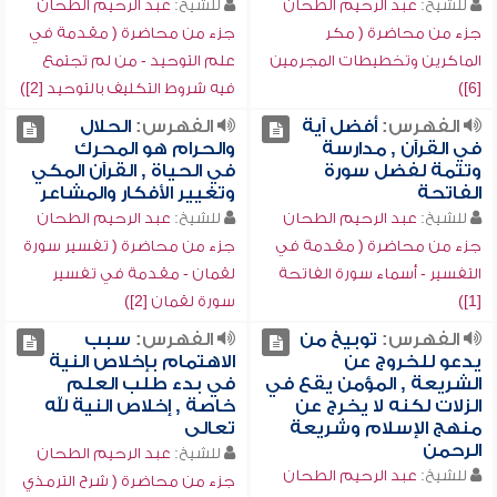
للشيخ:
عبد الرحيم الطحان
للشيخ:
عبد الرحيم الطحان
جزء من محاضرة ( مكر
جزء من محاضرة ( مقدمة في
الماكرين وتخطيطات المجرمين
علم التوحيد - من لم تجتمع
[6])
فيه شروط التكليف بالتوحيد [2])
الفهرس:
أفضل آية
الفهرس:
الحلال
في القرآن , مدارسة
والحرام هو المحرك
وتتمة لفضل سورة
في الحياة , القرآن المكي
الفاتحة
وتغيير الأفكار والمشاعر
للشيخ:
عبد الرحيم الطحان
للشيخ:
عبد الرحيم الطحان
جزء من محاضرة ( مقدمة في
جزء من محاضرة ( تفسير سورة
التفسير - أسماء سورة الفاتحة
لقمان - مقدمة في تفسير
[1])
سورة لقمان [2])
الفهرس:
توبيخ من
الفهرس:
سبب
يدعو للخروج عن
الاهتمام بإخلاص النية
الشريعة , المؤمن يقع في
في بدء طلب العلم
الزلات لكنه لا يخرج عن
خاصة , إخلاص النية لله
منهج الإسلام وشريعة
تعالى
الرحمن
للشيخ:
عبد الرحيم الطحان
للشيخ:
عبد الرحيم الطحان
جزء من محاضرة ( شرح الترمذي