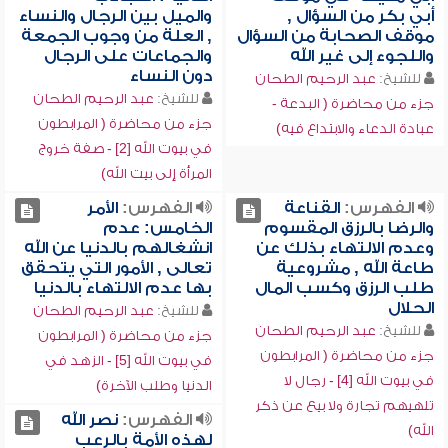
أبي بكر من السؤال ,
والميل بين الرجال والنساء
موقف الصحابة من السؤال
, العلة من وجوب الجمعة
واللجوء إلى غير الله
والجماعات على الرجال
دون النساء
للشيخ:
عبد الرحيم الطحان
للشيخ:
عبد الرحيم الطحان
جزء من محاضرة ( البدعة -
جزء من محاضرة ( المرابطون
عبادة الدعاء والابتداع فيه)
في بيوت الله [2] - صفة خروج
المرأة إلى بيت الله)
الفهرس:
القناعة
الفهرس:
الأمر
والرضا بالرزق المقسوم
الخامس: عدم
وعدم الالتهاء بذلك عن
انشغالهم بالدنيا عن الله
طاعة الله , مشروعية
تعالى , الأمور التي يتحقق
طلب الرزق وكسب المال
بها عدم الالتهاء بالدنيا
الحلال
للشيخ:
عبد الرحيم الطحان
للشيخ:
عبد الرحيم الطحان
جزء من محاضرة ( المرابطون
جزء من محاضرة ( المرابطون
في بيوت الله [5] - الزهد في
في بيوت الله [4] - رجال لا
الدنيا وطلب الآخرة)
تلهيهم تجارة ولا بيع عن ذكر
الفهرس:
نصر الله
الله)
لهذه الأمة بالرعب