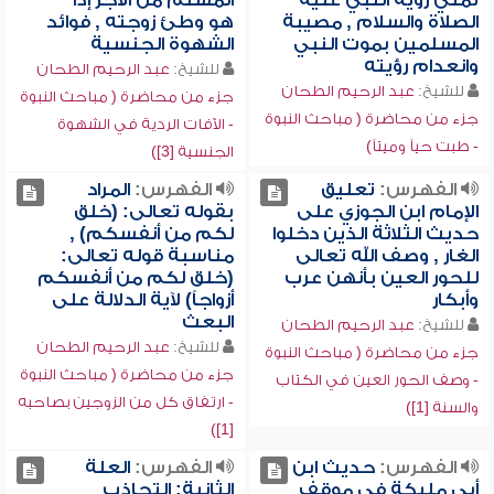
تمني رؤية النبي عليه
المسلم من الأجر إذا
الصلاة والسلام , مصيبة
هو وطئ زوجته , فوائد
المسلمين بموت النبي
الشهوة الجنسية
وانعدام رؤيته
للشيخ:
عبد الرحيم الطحان
للشيخ:
عبد الرحيم الطحان
جزء من محاضرة ( مباحث النبوة
جزء من محاضرة ( مباحث النبوة
- الآفات الردية في الشهوة
- طبت حياً وميتاً)
الجنسية [3])
الفهرس:
تعليق
الفهرس:
المراد
الإمام ابن الجوزي على
بقوله تعالى: (خلق
حديث الثلاثة الذين دخلوا
لكم من أنفسكم) ,
الغار , وصف الله تعالى
مناسبة قوله تعالى:
للحور العين بأنهن عرب
(خلق لكم من أنفسكم
وأبكار
أزواجاً) لآية الدلالة على
البعث
للشيخ:
عبد الرحيم الطحان
للشيخ:
عبد الرحيم الطحان
جزء من محاضرة ( مباحث النبوة
جزء من محاضرة ( مباحث النبوة
- وصف الحور العين في الكتاب
- ارتفاق كل من الزوجين بصاحبه
والسنة [1])
[1])
الفهرس:
حديث ابن
الفهرس:
العلة
أبي مليكة في موقف
الثانية: التجاذب