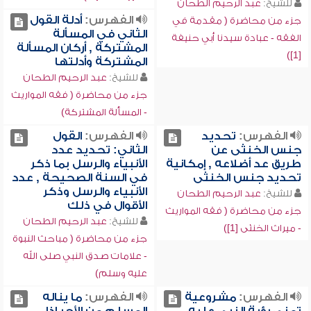
للشيخ:
عبد الرحيم الطحان
الفهرس:
أدلة القول
جزء من محاضرة ( مقدمة في
الثاني في المسألة
الفقه - عبادة سيدنا أبي حنيفة
المشتركة , أركان المسألة
[1])
المشتركة وأدلتها
للشيخ:
عبد الرحيم الطحان
جزء من محاضرة ( فقه المواريث
- المسألة المشتركة)
الفهرس:
تحديد
الفهرس:
القول
جنس الخنثى عن
الثاني: تحديد عدد
طريق عد أضلاعه , إمكانية
الأنبياء والرسل بما ذكر
تحديد جنس الخنثى
في السنة الصحيحة , عدد
الأنبياء والرسل وذكر
للشيخ:
عبد الرحيم الطحان
الأقوال في ذلك
جزء من محاضرة ( فقه المواريث
للشيخ:
عبد الرحيم الطحان
- ميراث الخنثى [1])
جزء من محاضرة ( مباحث النبوة
- علامات صدق النبي صلى الله
عليه وسلم)
الفهرس:
مشروعية
الفهرس:
ما يناله