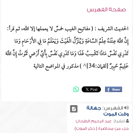
صفحة الفهرس
الحديث الشريف : ( مفاتيح الغيب خمسٌ لا يعملها إلا الله، ثم قرأ:
إِنَّ اللَّهَ عِنْدَهُ عِلْمُ السَّاعَةِ وَيُنَزِّلُ الْغَيْثَ وَيَعْلَمُ مَا فِي الأَرْحَامِ وَمَا
تَدْرِي نَفْسٌ مَاذَا تَكْسِبُ غَدًا وَمَا تَدْرِي نَفْسٌ بِأَيِّ أَرْضٍ تَمُوتُ إِنَّ اللَّهَ
عَلِيمٌ خَبِيرٌ [لقمان:34]^ ) مذكور في المواضع التالية
الفهرس:
جهالة
وقت الموت
للشيخ:
عبد الرحيم الطحان
جزء من محاضرة ( ذكر الموت)