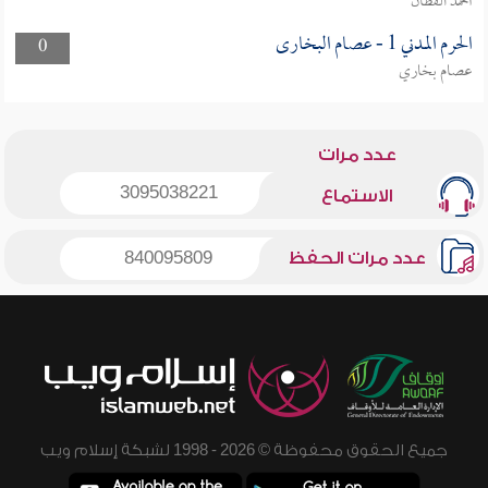
أحمد القطان
الحرم المدني 1 - عصام البخارى
0
عصام بخاري
عدد مرات
3095038221
الاستماع
عدد مرات الحفظ
840095809
جميع الحقوق محفوظة © 2026 - 1998 لشبكة إسلام ويب