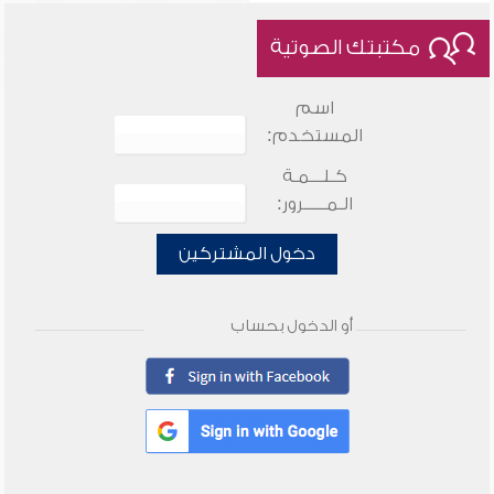
مكتبتك الصوتية
اسم
المستخدم:
كـلـــمـة
الـمـــــرور:
دخول المشتركين
أو الدخول بحساب