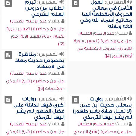
الفهرس:
القول
الفهرس:
تبرم
الثامن في معاني
الطلاب من دروس
الحروف المقطعة أنها
العلم الشرعي
مفاتيح أسماء الله وفي
للشيخ:
عبد الرحيم الطحان
آلائه وبلائه
جزء من محاضرة ( تفسير سورة
للشيخ:
عبد الرحيم الطحان
لقمان - تابع تفسير الآية رقم
جزء من محاضرة ( تفسير سورة
[2])
لقمان - الحروف المقطعة في
الفهرس:
مناظرة
أوائل السور [4])
بخصوص حديث معاذ
في الاجتهاد
للشيخ:
عبد الرحيم الطحان
جزء من محاضرة ( شرح الترمذي
- مقدمات [6])
الفهرس:
روايات
الفهرس:
روايات
بمعنى حديث ابن عمر:
أخرى فيها الدلالة على
(لا تقبل صلاة بغير طهور)
فضل الطهور لم يشر
لم يشر إليها الترمذي
إليها الترمذي
للشيخ:
عبد الرحيم الطحان
للشيخ:
عبد الرحيم الطحان
جزء من محاضرة ( شرح الترمذي
جزء من محاضرة ( شرح الترمذي