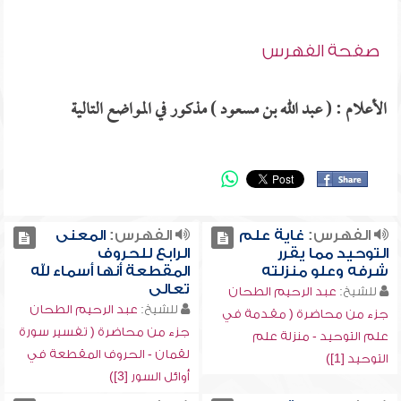
صفحة الفهرس
الأعلام : ( عبد الله بن مسعود ) مذكور في المواضع التالية
الفهرس:
غاية علم
الفهرس:
المعنى
التوحيد مما يقرر
الرابع للحروف
شرفه وعلو منزلته
المقطعة أنها أسماء لله
تعالى
للشيخ:
عبد الرحيم الطحان
للشيخ:
عبد الرحيم الطحان
جزء من محاضرة ( مقدمة في
جزء من محاضرة ( تفسير سورة
علم التوحيد - منزلة علم
لقمان - الحروف المقطعة في
التوحيد [1])
أوائل السور [3])