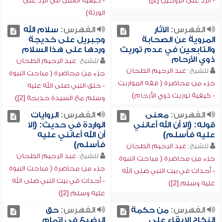
- الرد على الزوجين [2])
- كيفية العمل في الرد على
الورثة)
الفهرس:
الآثار
الفهرس:
سلام الله
المروية عن الصحابة
وجبريل على خديجة
والتابعين في عدم توريث
وردها على هذا السلام
ذوي الأرحام
للشيخ:
عبد الرحيم الطحان
للشيخ:
عبد الرحيم الطحان
جزء من محاضرة ( مباحث النبوة
جزء من محاضرة ( فقه المواريث
- خلق النبي صلى الله عليه
- كيفية توريث ذوي الأرحام)
وسلم مع السيدة خديجة [2])
الفهرس:
معنى
الفهرس:
الروايات
قوله: (إلا أن الله أعانني
الواردة في حديث: (إلا
عليه فأسلم)
أن الله أعانني عليه
فأسلم)
للشيخ:
عبد الرحيم الطحان
للشيخ:
عبد الرحيم الطحان
جزء من محاضرة ( مباحث النبوة
جزء من محاضرة ( مباحث النبوة
- أحداث في بيت النبي صلى الله
- أحداث في بيت النبي صلى الله
عليه وسلم [2])
عليه وسلم [2])
الفهرس:
من حكمة
الفهرس:
حق
النكاح الإبقاء على
الرضيع في إتمام