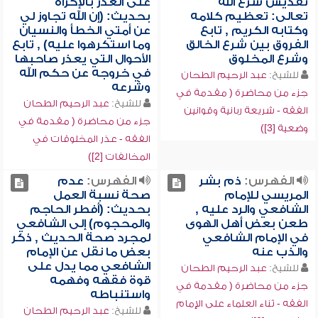
تقديس شرع الله
على العذر بالإكراه
تعالى: تعظيم كلامه
بحديث: (إن الله تجاوز لي
وكتابه الكريم , تابع
عن أمتي الخطأ والنسيان
الفروق بين شرع الخالق
وما استكرهوا عليه) , تابع
وشرع المخلوق
الأحوال التي يعذر صاحبها
في خروجه عن حكم الله
للشيخ:
عبد الرحيم الطحان
وشرعه
جزء من محاضرة ( مقدمة في
للشيخ:
عبد الرحيم الطحان
الفقه - شريعة ربانية وقوانين
جزء من محاضرة ( مقدمة في
وضعية [3])
الفقه - عذر المخلوقات في
المخالفات [2])
الفهرس:
ذم بشر
الفهرس:
عدم
المريسي للإمام
صحة نسبة العمل
الشافعي والرد عليه ,
بحديث: (أفطر الحاجم
طعن بعض أهل الهوى
والمحجوم) إلى الشافعي
في الإمام الشافعي
لمجرد صحة الحديث , ذكر
والذب عنه
بعض ما نقل عن الإمام
الشافعي مما يدل على
للشيخ:
عبد الرحيم الطحان
قوة فقهه وفهمه
جزء من محاضرة ( مقدمة في
واستنباطه
الفقه - ثناء العلماء على الإمام
للشيخ:
عبد الرحيم الطحان