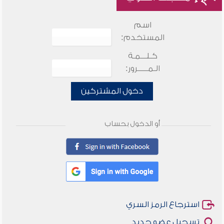
اسم
المستخدم:
كـلـــمـة
الـمـــــرور:
دخول المشتركين
أو الدخول بحساب
استرجاع الرمز السري
تسجيل عضو جديد