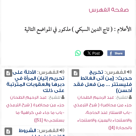
صفحة الفهرس
الأعلام : ( تاج الدين السبكي ) مذكور في المواضع التالية
الفهرس:
تخريج
الفهرس:
الأدلة على
حديث: (من أتى الغائط
تحريم إتيان المرأة في
فليستتر ... من فعل فقد
دبرها والعقوبات المترتبة
أحسن)
على ذلك
للشيخ:
عبد الرحيم الطحان
للشيخ:
عبد الرحيم الطحان
جزء من محاضرة ( شرح الترمذي
جزء من محاضرة ( شرح الترمذي
- باب الاستتار عند الحاجة،
- باب ما جاء في كراهية ما
والاستنجاء باليمين، والاستنجاء
يستنجى به [51])
بالحجارة [4])
الفهرس:
الشروط