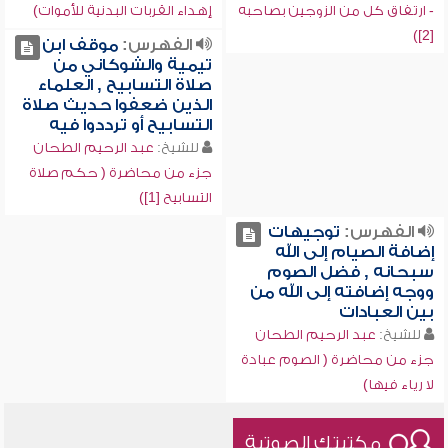
- ارتفاق كل من الزوجين بصاحبه
إهداء القربات البدنية للأموات)
[2])
الفهرس:
موقف ابن
تيمية والشوكاني من
صلاة التسابيح , العلماء
الذين ضعفوا حديث صلاة
التسابيح أو ترددوا فيه
للشيخ:
عبد الرحيم الطحان
جزء من محاضرة ( حكم صلاة
التسابيح [1])
الفهرس:
توجيهات
إضافة الصيام إلى الله
سبحانه , فضل الصوم
ووجه إضافته إلى الله من
بين العبادات
للشيخ:
عبد الرحيم الطحان
جزء من محاضرة ( الصوم عبادة
لا رياء فيها)
مكتبتك الصوتية