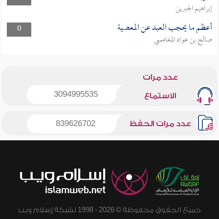
إبراهيم الجبرين
أعظم ما يحجب العبد عن المعصية
0
صالح بن عواد المغامسي
عدد مرات
3094995535
الاستماع
عدد مرات الحفظ
839626702
جميع الحقوق محفوظة © 2026 - 1998 لشبكة إسلام ويب