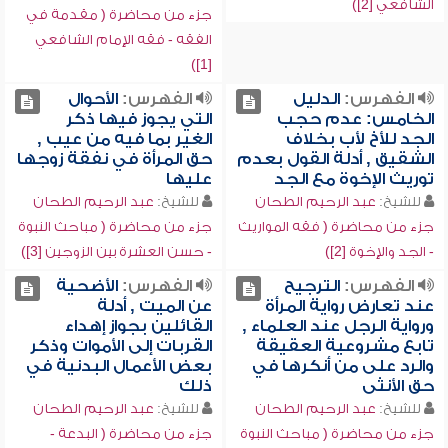
الشافعي [2])
جزء من محاضرة ( مقدمة في
الفقه - فقه الإمام الشافعي
[1])
الفهرس:
الدليل
الفهرس:
الأحوال
الخامس: عدم حجب
التي يجوز فيها ذكر
الجد للأخ لأب بخلاف
الغير بما فيه من عيب ,
الشقيق , أدلة القول بعدم
حق المرأة في نفقة زوجها
توريث الإخوة مع الجد
عليها
للشيخ:
عبد الرحيم الطحان
للشيخ:
عبد الرحيم الطحان
جزء من محاضرة ( فقه المواريث
جزء من محاضرة ( مباحث النبوة
- الجد والإخوة [2])
- حسن العشرة بين الزوجين [3])
الفهرس:
الترجيح
الفهرس:
الأضحية
عند تعارض رواية المرأة
عن الميت , أدلة
ورواية الرجل عند العلماء ,
القائلين بجواز إهداء
تابع مشروعية العقيقة
القربات إلى الأموات وذكر
والرد على من أنكرها في
بعض الأعمال البدنية في
حق الأنثى
ذلك
للشيخ:
عبد الرحيم الطحان
للشيخ:
عبد الرحيم الطحان
جزء من محاضرة ( مباحث النبوة
جزء من محاضرة ( البدعة -