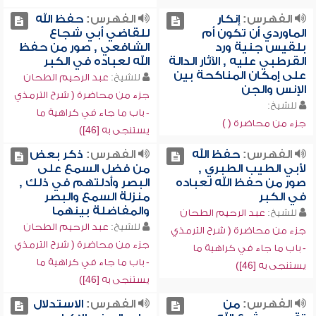
الفهرس:
إنكار
الفهرس:
حفظ الله
الماوردي أن تكون أم
للقاضي أبي شجاع
بلقيس جنية ورد
الشافعي , صور من حفظ
القرطبي عليه , الآثار الدالة
الله لعباده في الكبر
على إمكان المناكحة بين
للشيخ:
عبد الرحيم الطحان
الإنس والجن
جزء من محاضرة ( شرح الترمذي
للشيخ:
- باب ما جاء في كراهية ما
جزء من محاضرة ( )
يستنجى به [46])
الفهرس:
حفظ الله
الفهرس:
ذكر بعض
لأبي الطيب الطبري ,
من فضل السمع على
صور من حفظ الله لعباده
البصر وأدلتهم في ذلك ,
في الكبر
منزلة السمع والبصر
والمفاضلة بينهما
للشيخ:
عبد الرحيم الطحان
للشيخ:
عبد الرحيم الطحان
جزء من محاضرة ( شرح الترمذي
جزء من محاضرة ( شرح الترمذي
- باب ما جاء في كراهية ما
- باب ما جاء في كراهية ما
يستنجى به [46])
يستنجى به [46])
الفهرس:
من
الفهرس:
الاستدلال