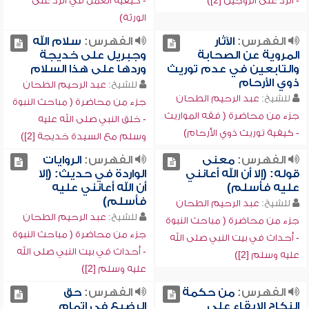
- الرد على الزوجين [2])
- كيفية العمل في الرد على
الورثة)
الفهرس:
الآثار
الفهرس:
سلام الله
المروية عن الصحابة
وجبريل على خديجة
والتابعين في عدم توريث
وردها على هذا السلام
ذوي الأرحام
للشيخ:
عبد الرحيم الطحان
للشيخ:
عبد الرحيم الطحان
جزء من محاضرة ( مباحث النبوة
جزء من محاضرة ( فقه المواريث
- خلق النبي صلى الله عليه
- كيفية توريث ذوي الأرحام)
وسلم مع السيدة خديجة [2])
الفهرس:
معنى
الفهرس:
الروايات
قوله: (إلا أن الله أعانني
الواردة في حديث: (إلا
عليه فأسلم)
أن الله أعانني عليه
فأسلم)
للشيخ:
عبد الرحيم الطحان
للشيخ:
عبد الرحيم الطحان
جزء من محاضرة ( مباحث النبوة
جزء من محاضرة ( مباحث النبوة
- أحداث في بيت النبي صلى الله
- أحداث في بيت النبي صلى الله
عليه وسلم [2])
عليه وسلم [2])
الفهرس:
من حكمة
الفهرس:
حق
النكاح الإبقاء على
الرضيع في إتمام