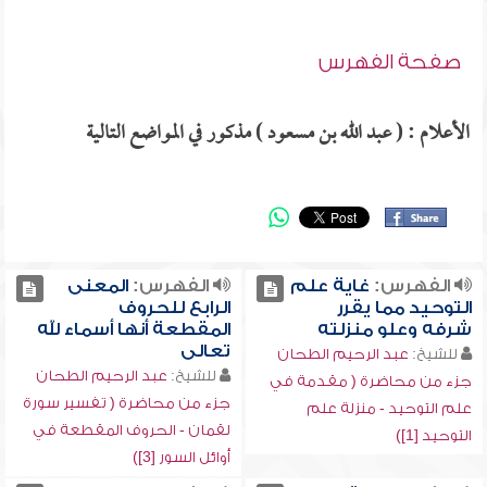
صفحة الفهرس
الأعلام : ( عبد الله بن مسعود ) مذكور في المواضع التالية
الفهرس:
غاية علم
الفهرس:
المعنى
التوحيد مما يقرر
الرابع للحروف
شرفه وعلو منزلته
المقطعة أنها أسماء لله
تعالى
للشيخ:
عبد الرحيم الطحان
للشيخ:
عبد الرحيم الطحان
جزء من محاضرة ( مقدمة في
جزء من محاضرة ( تفسير سورة
علم التوحيد - منزلة علم
لقمان - الحروف المقطعة في
التوحيد [1])
أوائل السور [3])