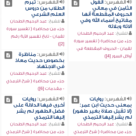
الفهرس:
القول
الفهرس:
تبرم
الثامن في معاني
الطلاب من دروس
الحروف المقطعة أنها
العلم الشرعي
مفاتيح أسماء الله وفي
للشيخ:
عبد الرحيم الطحان
آلائه وبلائه
جزء من محاضرة ( تفسير سورة
للشيخ:
عبد الرحيم الطحان
لقمان - تابع تفسير الآية رقم
جزء من محاضرة ( تفسير سورة
[2])
لقمان - الحروف المقطعة في
الفهرس:
مناظرة
أوائل السور [4])
بخصوص حديث معاذ
في الاجتهاد
للشيخ:
عبد الرحيم الطحان
جزء من محاضرة ( شرح الترمذي
- مقدمات [6])
الفهرس:
روايات
الفهرس:
روايات
بمعنى حديث ابن عمر:
أخرى فيها الدلالة على
(لا تقبل صلاة بغير طهور)
فضل الطهور لم يشر
لم يشر إليها الترمذي
إليها الترمذي
للشيخ:
عبد الرحيم الطحان
للشيخ:
عبد الرحيم الطحان
جزء من محاضرة ( شرح الترمذي
جزء من محاضرة ( شرح الترمذي