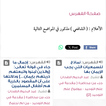
صفحة الفهرس
الأعلام : ( الشافعي ) مذكور في المواضع التالية
الفهرس:
نماذج
الفهرس:
إجمال ما
للسمعيات التي يجب
جاء في قوله تعالى:
الإيمان بها
(والذين آمنوا واتبعتهم
ذريتهم بإيمان...) ودلالتها
للشيخ:
عبد الرحيم الطحان
على أن المقصود بالذرية
جزء من محاضرة ( مقدمة في
هم أطفال المسلمين
علم التوحيد - موضوع علم
للشيخ:
عبد الرحيم الطحان
التوحيد [2])
جزء من محاضرة ( مقدمة في
علم التوحيد - من لم تجتمع