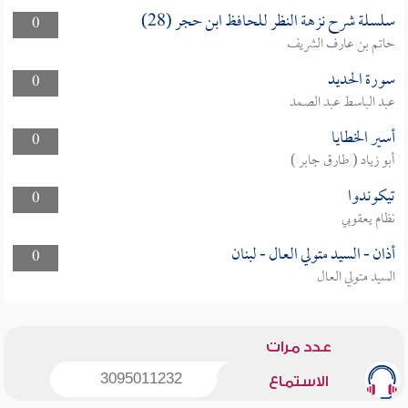
سلسلة شرح نزهة النظر للحافظ ابن حجر (28)
0
حاتم بن عارف الشريف
سورة الحديد
0
عبد الباسط عبد الصمد
أسير الخطايا
0
أبو زياد ( طارق جابر )
تيكوندوا
0
نظام يعقوبي
أذان - السيد متولي العال - لبنان
0
السيد متولي العال
عدد مرات
3095011232
الاستماع