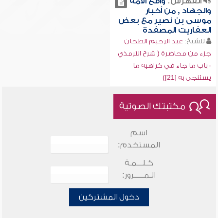
الفهرس:
واقع الأمة
والجهاد , من أخبار
موسى بن نصير مع بعض
العفاريت المصفدة
للشيخ:
عبد الرحيم الطحان
جزء من محاضرة ( شرح الترمذي
- باب ما جاء في كراهية ما
يستنجى به [21])
مكتبتك الصوتية
اسم
المستخدم:
كـلـــمـة
الـمـــــرور:
دخول المشتركين