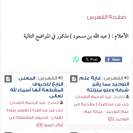
صفحة الفهرس
الأعلام : ( عبد الله بن مسعود ) مذكور في المواضع التالية
الفهرس:
غاية علم
الفهرس:
المعنى
التوحيد مما يقرر
الرابع للحروف
شرفه وعلو منزلته
المقطعة أنها أسماء لله
تعالى
للشيخ:
عبد الرحيم الطحان
للشيخ:
عبد الرحيم الطحان
جزء من محاضرة ( مقدمة في
جزء من محاضرة ( تفسير سورة
علم التوحيد - منزلة علم
لقمان - الحروف المقطعة في
التوحيد [1])
أوائل السور [3])