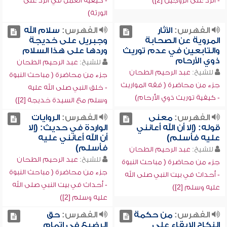
- الرد على الزوجين [2])
- كيفية العمل في الرد على
الورثة)
الفهرس:
الآثار
الفهرس:
سلام الله
المروية عن الصحابة
وجبريل على خديجة
والتابعين في عدم توريث
وردها على هذا السلام
ذوي الأرحام
للشيخ:
عبد الرحيم الطحان
للشيخ:
عبد الرحيم الطحان
جزء من محاضرة ( مباحث النبوة
جزء من محاضرة ( فقه المواريث
- خلق النبي صلى الله عليه
- كيفية توريث ذوي الأرحام)
وسلم مع السيدة خديجة [2])
الفهرس:
معنى
الفهرس:
الروايات
قوله: (إلا أن الله أعانني
الواردة في حديث: (إلا
عليه فأسلم)
أن الله أعانني عليه
فأسلم)
للشيخ:
عبد الرحيم الطحان
للشيخ:
عبد الرحيم الطحان
جزء من محاضرة ( مباحث النبوة
جزء من محاضرة ( مباحث النبوة
- أحداث في بيت النبي صلى الله
- أحداث في بيت النبي صلى الله
عليه وسلم [2])
عليه وسلم [2])
الفهرس:
من حكمة
الفهرس:
حق
النكاح الإبقاء على
الرضيع في إتمام