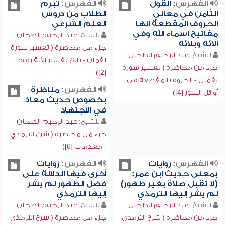
الفهرس:
القول
الفهرس:
تبرم
الثامن في معاني
الطلاب من دروس
الحروف المقطعة أنها
العلم الشرعي
مفاتيح أسماء الله وفي
للشيخ:
عبد الرحيم الطحان
آلائه وبلائه
جزء من محاضرة ( تفسير سورة
للشيخ:
عبد الرحيم الطحان
لقمان - تابع تفسير الآية رقم
جزء من محاضرة ( تفسير سورة
[2])
لقمان - الحروف المقطعة في
الفهرس:
مناظرة
أوائل السور [4])
بخصوص حديث معاذ
في الاجتهاد
للشيخ:
عبد الرحيم الطحان
جزء من محاضرة ( شرح الترمذي
- مقدمات [6])
الفهرس:
روايات
الفهرس:
روايات
بمعنى حديث ابن عمر:
أخرى فيها الدلالة على
(لا تقبل صلاة بغير طهور)
فضل الطهور لم يشر
لم يشر إليها الترمذي
إليها الترمذي
للشيخ:
عبد الرحيم الطحان
للشيخ:
عبد الرحيم الطحان
جزء من محاضرة ( شرح الترمذي
جزء من محاضرة ( شرح الترمذي