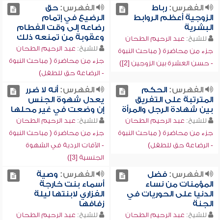
الفهرس:
رباط
الفهرس:
حق
الزوجية أعظم الروابط
الرضيع في إتمام
البشرية
رضاعه إلى وقت الفطام
وعقوبة من تمنعه ذلك
للشيخ:
عبد الرحيم الطحان
للشيخ:
عبد الرحيم الطحان
جزء من محاضرة ( مباحث النبوة
جزء من محاضرة ( مباحث النبوة
- حسن العشرة بين الزوجين [2])
- الرضاعة حق للطفل)
الفهرس:
الحكم
الفهرس:
أنه لا ضرر
المترتبة على التفريق
يعدل شهوة الجنس
بين شهادة الرجل والمرأة
إن وضعت في غير محلها
للشيخ:
عبد الرحيم الطحان
للشيخ:
عبد الرحيم الطحان
جزء من محاضرة ( مباحث النبوة
جزء من محاضرة ( مباحث النبوة
- الرضاعة حق للطفل)
- الآفات الردية في الشهوة
الجنسية [3])
الفهرس:
فضل
الفهرس:
وصية
المؤمنات من نساء
أسماء بنت خارجة
الدنيا على الحوريات في
الفزاري لابنتها ليلة
الجنة
زفافها
للشيخ:
عبد الرحيم الطحان
للشيخ:
عبد الرحيم الطحان