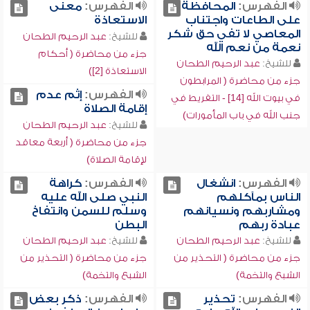
الفهرس:
المحافظة
الفهرس:
معنى
على الطاعات واجتناب
الاستعاذة
المعاصي لا تفي حق شكر
للشيخ:
عبد الرحيم الطحان
نعمة من نعم الله
جزء من محاضرة ( أحكام
للشيخ:
عبد الرحيم الطحان
الاستعاذة [2])
جزء من محاضرة ( المرابطون
الفهرس:
إثم عدم
في بيوت الله [14] - التفريط في
إقامة الصلاة
جنب الله في باب المأمورات)
للشيخ:
عبد الرحيم الطحان
جزء من محاضرة ( أربعة معاقد
لإقامة الصلاة)
الفهرس:
انشغال
الفهرس:
كراهة
الناس بمآكلهم
النبي صلى الله عليه
ومشاربهم ونسيانهم
وسلم للسمن وانتفاخ
عبادة ربهم
البطن
للشيخ:
عبد الرحيم الطحان
للشيخ:
عبد الرحيم الطحان
جزء من محاضرة ( التحذير من
جزء من محاضرة ( التحذير من
الشبع والتخمة)
الشبع والتخمة)
الفهرس:
تحذير
الفهرس:
ذكر بعض