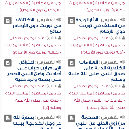
جزء من محاضرة ( فقه المواريث
جزء من محاضرة ( فقه المواريث
- كيفية توريث الحمل)
- الرد على ذوي الفروض)
الفهرس:
الآثار الواردة
الفهرس:
الاختلاف
عن السلف في توريث
في توريث ذوي الأرحام
ذوي الأرحام
سائغ
للشيخ:
عبد الرحيم الطحان
للشيخ:
عبد الرحيم الطحان
جزء من محاضرة ( فقه المواريث
جزء من محاضرة ( فقه المواريث
- أدلة توريث ذوي الأرحام)
- كيفية توريث ذوي الأرحام)
الفهرس:
العلامات
الفهرس:
اعتراض
الخَلْقية الدالة على
الإمام ابن حبان على
صدق النبي صلى الله عليه
أحاديث وضع النبي الحجر
وسلم
على بطنه والرد عليه
للشيخ:
عبد الرحيم الطحان
للشيخ:
عبد الرحيم الطحان
جزء من محاضرة ( مباحث النبوة
جزء من محاضرة ( مباحث النبوة
- علامات في نفس رسول الله
- قوت النبي صلى الله عليه
صلى الله عليه وسلم)
وسلم [2])
الفهرس:
الحكمة
الفهرس:
بشارة الله
من زوي الدنيا عن النبي
عز وجل لخديجة ببيت