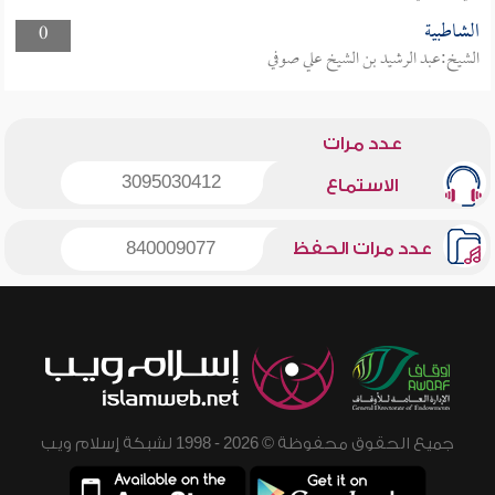
الشاطبية
0
الشيخ:عبد الرشيد بن الشيخ علي صوفي
عدد مرات
3095030412
الاستماع
عدد مرات الحفظ
840009077
جميع الحقوق محفوظة © 2026 - 1998 لشبكة إسلام ويب