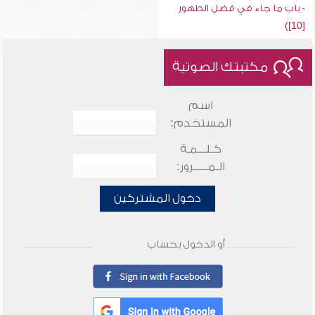
- باب ما جاء في فضل الطهور
[10])
مكتبتك الصوتية
اسم
المستخدم:
كـلـــمـة
الـمـــــرور:
دخول المشتركين
أو الدخول بحساب