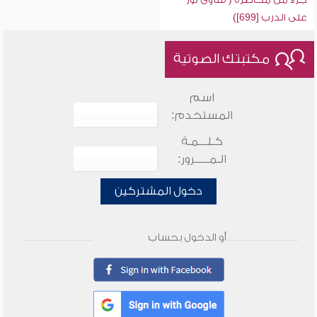
على الدرب [699])
مكتبتك الصوتية
اسم
المستخدم:
كـلـــمـة
الـمـــــرور:
دخول المشتركين
أو الدخول بحساب