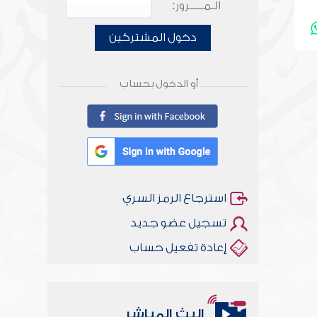
الـمـــــرور:
دخول المشتركين
أو الدخول بحساب
استرجاع الرمز السري
تسجيل عضو جديد
إعادة تفعيل حساب
البث المباشر