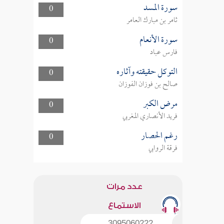
سورة المسد
0
ثامر بن مبارك العامر
سورة الأنعام
0
فارس عباد
التوكل حقيقته وآثاره
0
صالح بن فوزان الفوزان
مرض الكبر
0
فريد الأنصاري المغربي
رغم الحصار
0
فرقة الروابي
عدد مرات
الاستماع
3095060222