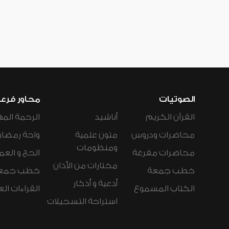
الصوتيات
محاور فرع
القرآن الكريم
أناشيد
الرحمة المه
محاضرات ودروس
متون علمية
واحة رمضان
ومنظومات
محاضرات مفرغة
الحج و العم
مختارات من الأذان
خطب جمعة
خطب جمع
أدعية و أذكار
الكتاب المسموع
القراءات ال
استراحة التسجيلات