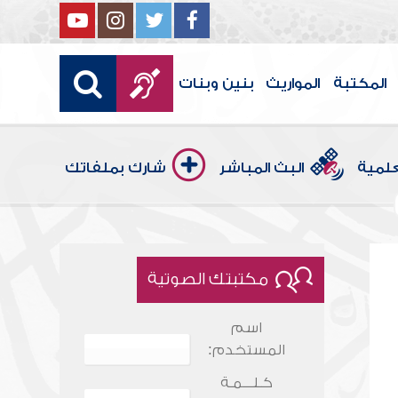
المكتبة
المواريث
بنين وبنات
علمية
البث المباشر
شارك بملفاتك
مكتبتك الصوتية
اسم
المستخدم:
كـلـــمـة