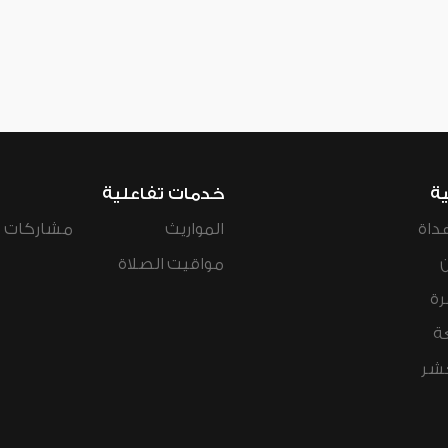
ية
خدمات تفاعلية
داة
المواريث
مشاركات ال
مواقيت الصلاة
رة
ة
عشر