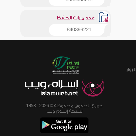
عدد مرات الحفظ
840399221
زوار
جميع الحقوق محفوظة © 2026 - 1998
لشبكة إسلام ويب