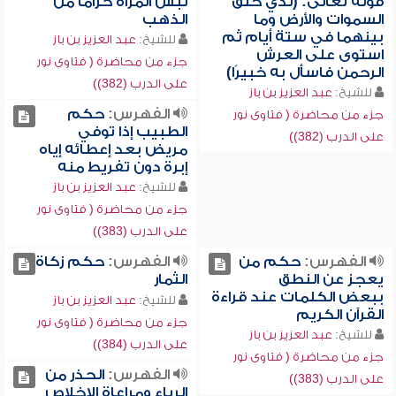
قوله تعالى: (لذي خلق
لبس المرأة حزاماً من
السموات والأرض وما
الذهب
بينهما في ستة أيام ثم
للشيخ:
عبد العزيز بن باز
استوى على العرش
جزء من محاضرة ( فتاوى نور
الرحمن فاسأل به خبيرًا)
على الدرب (382))
للشيخ:
عبد العزيز بن باز
الفهرس:
حكم
جزء من محاضرة ( فتاوى نور
الطبيب إذا توفي
على الدرب (382))
مريض بعد إعطائه إياه
إبرة دون تفريط منه
للشيخ:
عبد العزيز بن باز
جزء من محاضرة ( فتاوى نور
على الدرب (383))
الفهرس:
حكم من
الفهرس:
حكم زكاة
يعجز عن النطق
الثمار
ببعض الكلمات عند قراءة
للشيخ:
عبد العزيز بن باز
القرآن الكريم
جزء من محاضرة ( فتاوى نور
للشيخ:
عبد العزيز بن باز
على الدرب (384))
جزء من محاضرة ( فتاوى نور
الفهرس:
الحذر من
على الدرب (383))
الرياء ومراعاة الإخلاص