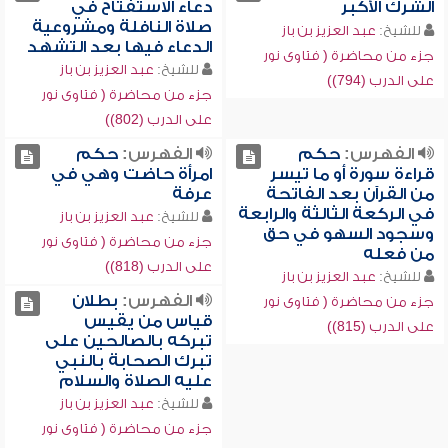
الشرك الأكبر
دعاء الاستفتاح في
صلاة النافلة ومشروعية
للشيخ:
عبد العزيز بن باز
الدعاء فيها بعد التشهد
جزء من محاضرة ( فتاوى نور
للشيخ:
عبد العزيز بن باز
على الدرب (794))
جزء من محاضرة ( فتاوى نور
على الدرب (802))
الفهرس:
حكم
الفهرس:
حكم
قراءة سورة أو ما تيسر
امرأة حاضت وهي في
من القرآن بعد الفاتحة
عرفة
في الركعة الثالثة والرابعة
للشيخ:
عبد العزيز بن باز
وسجود السهو في حق
جزء من محاضرة ( فتاوى نور
من فعله
على الدرب (818))
للشيخ:
عبد العزيز بن باز
الفهرس:
بطلان
جزء من محاضرة ( فتاوى نور
قياس من يقيس
على الدرب (815))
تبركه بالصالحين على
تبرك الصحابة بالنبي
عليه الصلاة والسلام
للشيخ:
عبد العزيز بن باز
جزء من محاضرة ( فتاوى نور