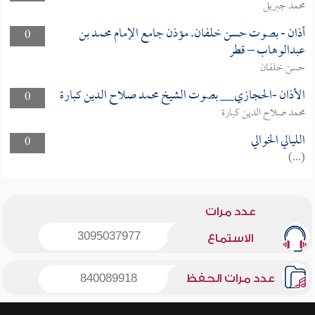
محمد جبريل
أذان - بصوت حسن خلفان. مؤذن جامع الإمام محمد بن
0
عبدالوهاب – قطر
حسن خلفان
الأذان -الحجازي__ بصوت الشيخ محمد صلاح الدين كبارة
0
محمد صلاح الدين كبارة
الليالي الخوالي
0
(...)
عدد مرات
3095037977
الاستماع
عدد مرات الحفظ
840089918