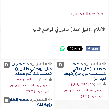
صفحة الفهرس
الأعلام : ( نبيل محمد ) مذكور في المواضع التالية
الفهرس:
حكم
الفهرس:
حكم من
حديث: (أهل بيتي
قال: زوجتي طالق إن
كسفينة نوح من ركبها
فعلت كذا ثم فعله
نجا ...)
للشيخ:
عبد العزيز بن باز
للشيخ:
عبد العزيز بن باز
جزء من محاضرة ( فتاوى نور
جزء من محاضرة ( فتاوى نور
على الدرب (971))
على الدرب (971))
الفهرس:
حكم إنكار
رؤية الله