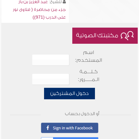
للشيخ:
عبد العزيز بن باز
جزء من محاضرة ( فتاوى نور
على الدرب (971))
مكتبتك الصوتية
اسم
المستخدم:
كـلـــمـة
الـمـــــرور:
دخول المشتركين
أو الدخول بحساب