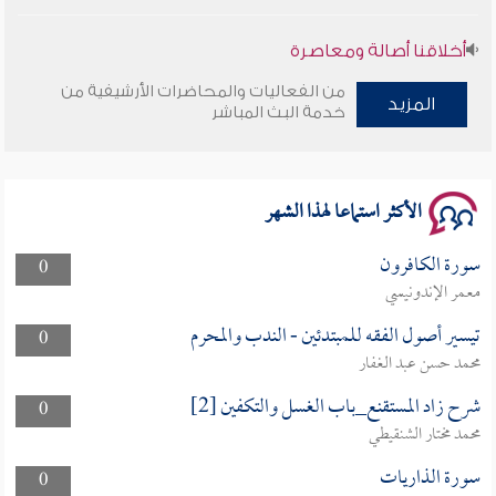
أخلاقنا أصالة ومعاصرة
من الفعاليات والمحاضرات الأرشيفية من
المزيد
وأمنهم من خوف 9
خدمة البث المباشر
سلسلة محاضرات نفحات رمضانية 1444هـ
الأكثر استماعا لهذا الشهر
سورة الكافرون
0
معمر الإندونيسي
تيسير أصول الفقه للمبتدئين - الندب والمحرم
0
محمد حسن عبد الغفار
شرح زاد المستقنع_باب الغسل والتكفين [2]
0
محمد مختار الشنقيطي
سورة الذاريات
0