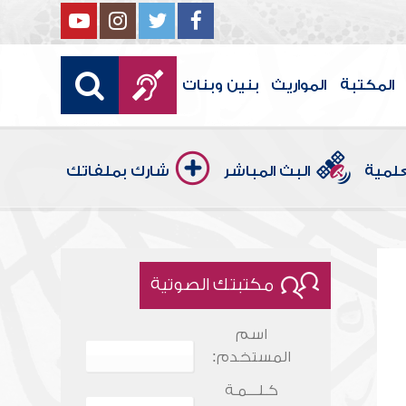
المكتبة
المواريث
بنين وبنات
علمية
البث المباشر
شارك بملفاتك
مكتبتك الصوتية
اسم
المستخدم:
كـلـــمـة