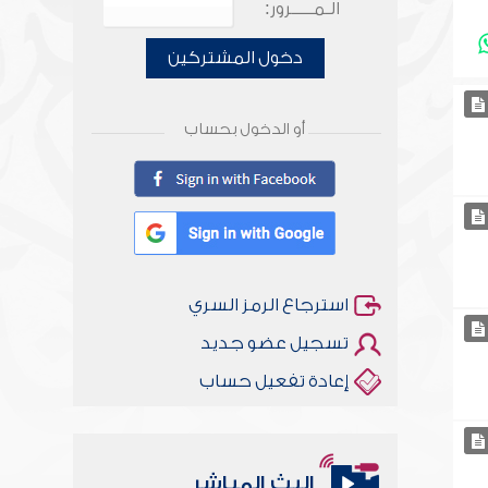
الـمـــــرور:
دخول المشتركين
أو الدخول بحساب
استرجاع الرمز السري
تسجيل عضو جديد
إعادة تفعيل حساب
البث المباشر