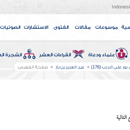
Indones
سية
موسوعات
مقالات
الفتوى
الاستشارات
الصوتيات
علماء ودعاة
القراءات العشر
الشجرة ال
ور على الدرب (176)
عبد العزيز بن باز
صفحة الفهرس
التالية