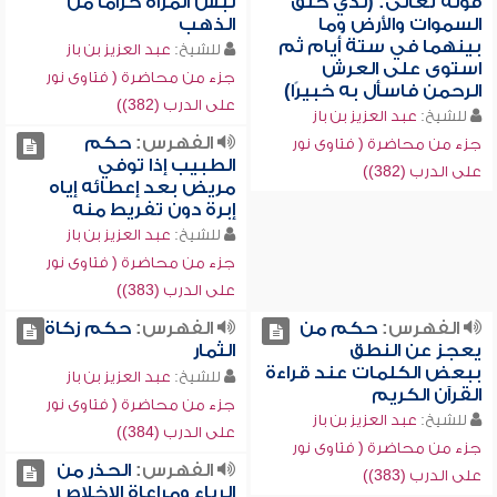
قوله تعالى: (لذي خلق
لبس المرأة حزاماً من
السموات والأرض وما
الذهب
بينهما في ستة أيام ثم
للشيخ:
عبد العزيز بن باز
استوى على العرش
جزء من محاضرة ( فتاوى نور
الرحمن فاسأل به خبيرًا)
على الدرب (382))
للشيخ:
عبد العزيز بن باز
الفهرس:
حكم
جزء من محاضرة ( فتاوى نور
الطبيب إذا توفي
على الدرب (382))
مريض بعد إعطائه إياه
إبرة دون تفريط منه
للشيخ:
عبد العزيز بن باز
جزء من محاضرة ( فتاوى نور
على الدرب (383))
الفهرس:
حكم من
الفهرس:
حكم زكاة
يعجز عن النطق
الثمار
ببعض الكلمات عند قراءة
للشيخ:
عبد العزيز بن باز
القرآن الكريم
جزء من محاضرة ( فتاوى نور
للشيخ:
عبد العزيز بن باز
على الدرب (384))
جزء من محاضرة ( فتاوى نور
الفهرس:
الحذر من
على الدرب (383))
الرياء ومراعاة الإخلاص