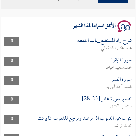
سلسلة محاضرات نفحات رمضانية 1444هـ
الأكثر استماعا لهذا الشهر
شرح زاد المستقنع_باب اللقطة
0
محمد مختار الشنقيطي
سورة البقرة
0
محمد سعيد خياط
سورة القمر
0
السيد أحمد أبوزيد
تفسير سورة غافر [23-28]
0
المنتصر الكتاني
تتوب عن الذنوب اذا مرضتا وترجع للذنوب اذا برئت
0
خالد الراشد