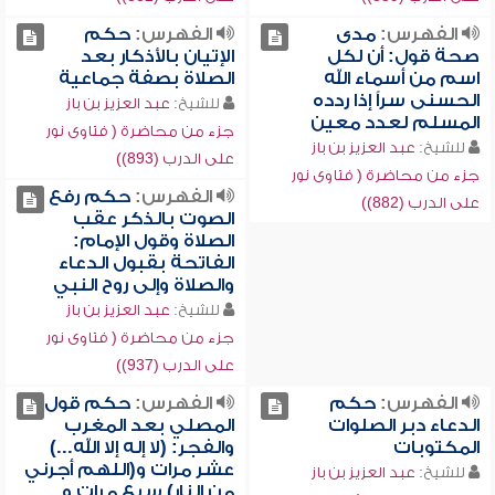
الفهرس:
مدى
الفهرس:
حكم
صحة قول: أن لكل
الإتيان بالأذكار بعد
اسم من أسماء الله
الصلاة بصفة جماعية
الحسنى سراً إذا ردده
للشيخ:
عبد العزيز بن باز
المسلم لعدد معين
جزء من محاضرة ( فتاوى نور
للشيخ:
عبد العزيز بن باز
على الدرب (893))
جزء من محاضرة ( فتاوى نور
الفهرس:
حكم رفع
على الدرب (882))
الصوت بالذكر عقب
الصلاة وقول الإمام:
الفاتحة بقبول الدعاء
والصلاة وإلى روح النبي
للشيخ:
عبد العزيز بن باز
جزء من محاضرة ( فتاوى نور
على الدرب (937))
الفهرس:
حكم
الفهرس:
حكم قول
الدعاء دبر الصلوات
المصلي بعد المغرب
المكتوبات
والفجر: (لا إله إلا الله...)
عشر مرات و(اللهم أجرني
للشيخ:
عبد العزيز بن باز
من النار) سبع مرات و