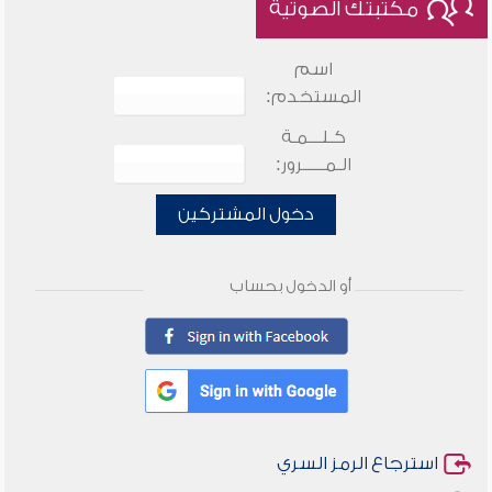
مكتبتك الصوتية
اسم
المستخدم:
كـلـــمـة
الـمـــــرور:
دخول المشتركين
أو الدخول بحساب
استرجاع الرمز السري