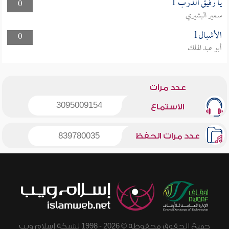
يا رفيق الدرب 1
0
سمير البشيري
الأشبال1
0
أبو عبد الملك
عدد مرات
3095009154
الاستماع
عدد مرات الحفظ
839780035
جميع الحقوق محفوظة © 2026 - 1998 لشبكة إسلام ويب