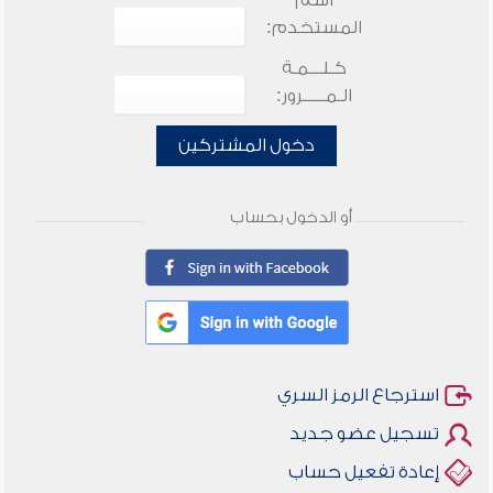
اسم
المستخدم:
كـلـــمـة
الـمـــــرور:
دخول المشتركين
أو الدخول بحساب
استرجاع الرمز السري
تسجيل عضو جديد
إعادة تفعيل حساب