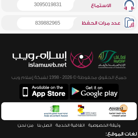
3095019831
الاستماع
عدد مرات الحفظ
839882965
جميع الحقوق محفوظة © 2026 - 1998 لشبكة إسلام ويب
وثيقة الخصوصية
اتفاقية الخدمة
اتصل بنا
من نحن
لغات الموقع: