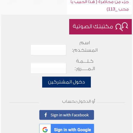
جزء من محاضرة ( هذا الحبيب يا
محب _113)
مكتبتك الصوتية
اسم
المستخدم:
كـلـــمـة
الـمـــــرور:
دخول المشتركين
أو الدخول بحساب