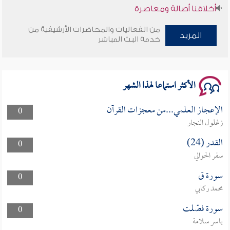
أخلاقنا أصالة ومعاصرة
من الفعاليات والمحاضرات الأرشيفية من
وأمنهم من خوف 9
المزيد
خدمة البث المباشر
سلسلة محاضرات نفحات رمضانية 1444هـ
الأكثر استماعا لهذا الشهر
الإعجاز العلمي...من معجزات القرآن
0
زغلول النجار
القدر (24)
0
سفر الحوالي
سورة ق
0
محمد ركابي
سورة فصّلت
0
ياسر سلامة