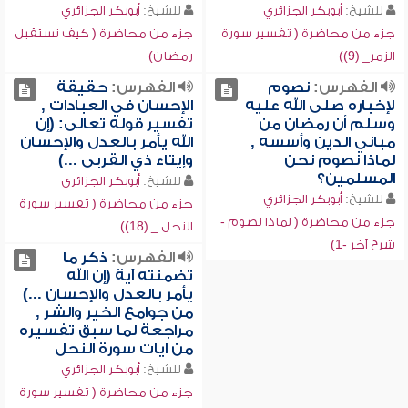
للشيخ:
أبوبكر الجزائري
للشيخ:
أبوبكر الجزائري
جزء من محاضرة ( تفسير سورة
جزء من محاضرة ( كيف نستقبل
الزمر_ (9))
رمضان)
الفهرس:
نصوم
الفهرس:
حقيقة
لإخباره صلى الله عليه
الإحسان في العبادات ,
وسلم أن رمضان من
تفسير قوله تعالى: (إن
مباني الدين وأسسه ,
الله يأمر بالعدل والإحسان
لماذا نصوم نحن
وإيتاء ذي القربى ...)
المسلمين؟
للشيخ:
أبوبكر الجزائري
للشيخ:
أبوبكر الجزائري
جزء من محاضرة ( تفسير سورة
جزء من محاضرة ( لماذا نصوم -
النحل _ (18))
شرح آخر -1)
الفهرس:
ذكر ما
تضمنته آية (إن الله
يأمر بالعدل والإحسان ...)
من جوامع الخير والشر ,
مراجعة لما سبق تفسيره
من آيات سورة النحل
للشيخ:
أبوبكر الجزائري
جزء من محاضرة ( تفسير سورة