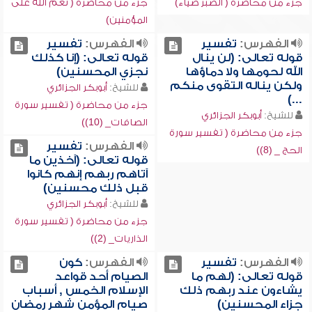
جزء من محاضرة ( الصبر ضياء)
جزء من محاضرة ( نعم الله على
المؤمنين)
الفهرس:
تفسير
الفهرس:
تفسير
قوله تعالى: (لن ينال
قوله تعالى: (إنا كذلك
الله لحومها ولا دماؤها
نجزي المحسنين)
ولكن يناله التقوى منكم
للشيخ:
أبوبكر الجزائري
...)
جزء من محاضرة ( تفسير سورة
للشيخ:
أبوبكر الجزائري
الصافات_ (10))
جزء من محاضرة ( تفسير سورة
الفهرس:
تفسير
الحج _ (8))
قوله تعالى: (آخذين ما
آتاهم ربهم إنهم كانوا
قبل ذلك محسنين)
للشيخ:
أبوبكر الجزائري
جزء من محاضرة ( تفسير سورة
الذاريات_ (2))
الفهرس:
تفسير
الفهرس:
كون
قوله تعالى: (لهم ما
الصيام أحد قواعد
يشاءون عند ربهم ذلك
الإسلام الخمس , أسباب
جزاء المحسنين)
صيام المؤمن شهر رمضان