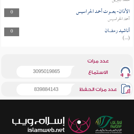
محمد جبريل
الأذان- بصوت أحمد الحراسيس
0
أحمد الحراسيس
أناشيد رمضان
0
(...)
عدد مرات
3095019865
الاستماع
عدد مرات الحفظ
839884143