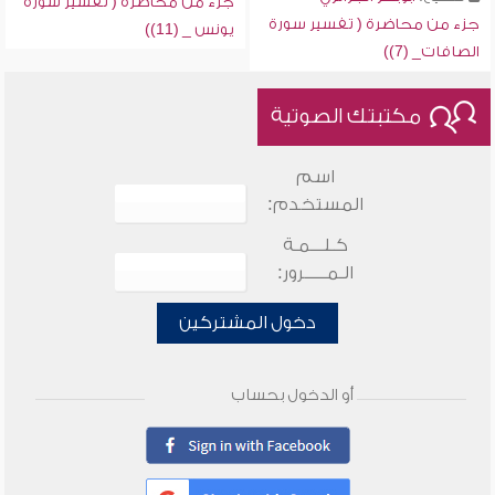
جزء من محاضرة ( تفسير سورة
جزء من محاضرة ( تفسير سورة
يونس _ (11))
الصافات_ (7))
مكتبتك الصوتية
اسم
المستخدم:
كـلـــمـة
الـمـــــرور:
دخول المشتركين
أو الدخول بحساب