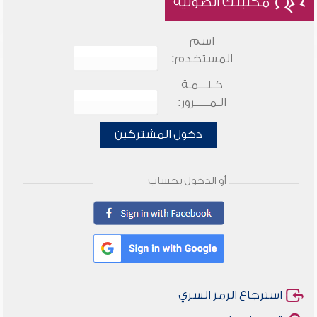
مكتبتك الصوتية
اسم
المستخدم:
كـلـــمـة
الـمـــــرور:
دخول المشتركين
أو الدخول بحساب
استرجاع الرمز السري