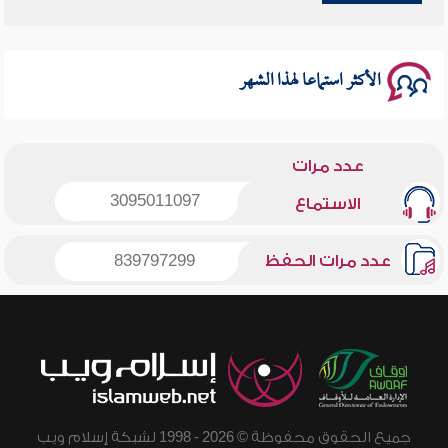
سلسلة محاضرات نفحات رمضانية 1444هـ
الأكثر استماعا لهذا الشهر
عدد مرات
3095011097
الاستماع
عدد مرات الحفظ
839797299
جميع الحقوق محفوظة © 2026 - 1998 لشبكة إسلام ويب