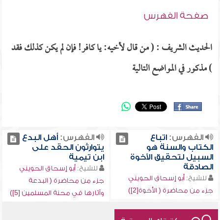
صفحة الفهرس
الحديث الشريف : ( من قال لأخيه: يا كافر! فإن لم يكن كذلك فقد
) مذكور في المواضع التالية
الفهرس:
اتباع
الفهرس:
أهل البدع
الكتاب والسنة هو
يتوارثون الحقد على
السبيل لتحقيق الأخوة
ابن تيمية
الصادقة
للشيخ:
أبو إسحاق الحويني
للشيخ:
أبو إسحاق الحويني
جزء من محاضرة ( البدعة
جزء من محاضرة ( الأخوة[2])
وآثارها في محنة المسلمين [5])