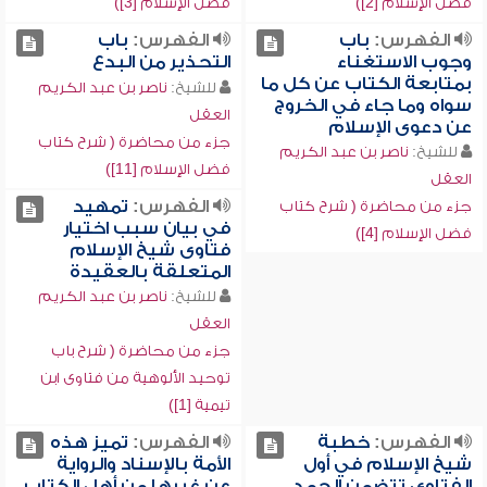
فضل الإسلام [2])
فضل الإسلام [3])
الفهرس:
باب
الفهرس:
باب
وجوب الاستغناء
التحذير من البدع
بمتابعة الكتاب عن كل ما
للشيخ:
ناصر بن عبد الكريم
سواه وما جاء في الخروج
العقل
عن دعوى الإسلام
جزء من محاضرة ( شرح كتاب
للشيخ:
ناصر بن عبد الكريم
فضل الإسلام [11])
العقل
الفهرس:
تمهيد
جزء من محاضرة ( شرح كتاب
في بيان سبب اختيار
فضل الإسلام [4])
فتاوى شيخ الإسلام
المتعلقة بالعقيدة
للشيخ:
ناصر بن عبد الكريم
العقل
جزء من محاضرة ( شرح باب
توحيد الألوهية من فتاوى ابن
تيمية [1])
الفهرس:
خطبة
الفهرس:
تميز هذه
شيخ الإسلام في أول
الأمة بالإسناد والرواية
الفتاوى تتضمن الحمد
عن غيرها من أهل الكتاب