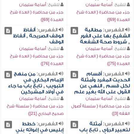
للشيخ:
أسامة سليمان
للشيخ:
أسامة سليمان
جزء من محاضرة ( العدة شرح
جزء من محاضرة ( العدة شرح
العمدة [69])
العمدة [69])
الفهرس:
مطالبة
الفهرس:
ألفاظ
الشفيع بها على الفور
الوقف الصريحة , ألفاظ
, شروط صحة الشفعة
الوقف
للشيخ:
أسامة سليمان
للشيخ:
أسامة سليمان
جزء من محاضرة ( العدة شرح
جزء من محاضرة ( العدة شرح
العمدة [75])
العمدة [76])
الفهرس:
أقسام
الفهرس:
من منهج
الحديث المفرد وأمثلة
الإمام البخاري في
لكل قسم , النهي عن
التبويب , تابع باب ما جاء
القول على الله بغير علم
في أولاد المشركين
للشيخ:
أسامة سليمان
للشيخ:
أسامة سليمان
جزء من محاضرة ( سلسلة أصول
جزء من محاضرة ( سلسلة شرح
الفقه [3])
صحيح البخاري [21])
الفهرس:
أمثلة
الفهرس:
خطط
لتعبير الرؤى , تابع باب
إبليس في إغوائه بني