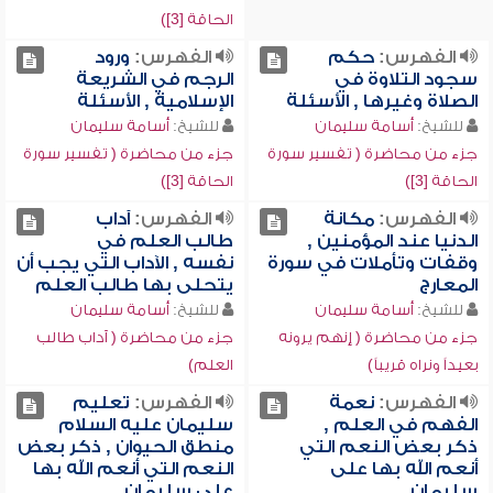
الحاقة [3])
الفهرس:
حكم
الفهرس:
ورود
سجود التلاوة في
الرجم في الشريعة
الصلاة وغيرها , الأسئلة
الإسلامية , الأسئلة
للشيخ:
أسامة سليمان
للشيخ:
أسامة سليمان
جزء من محاضرة ( تفسير سورة
جزء من محاضرة ( تفسير سورة
الحاقة [3])
الحاقة [3])
الفهرس:
مكانة
الفهرس:
آداب
الدنيا عند المؤمنين ,
طالب العلم في
وقفات وتأملات في سورة
نفسه , الآداب التي يجب أن
المعارج
يتحلى بها طالب العلم
للشيخ:
أسامة سليمان
للشيخ:
أسامة سليمان
جزء من محاضرة ( إنهم يرونه
جزء من محاضرة ( آداب طالب
بعيداً ونراه قريباً)
العلم)
الفهرس:
نعمة
الفهرس:
تعليم
الفهم في العلم ,
سليمان عليه السلام
ذكر بعض النعم التي
منطق الحيوان , ذكر بعض
أنعم الله بها على
النعم التي أنعم الله بها
سليمان
على سليمان