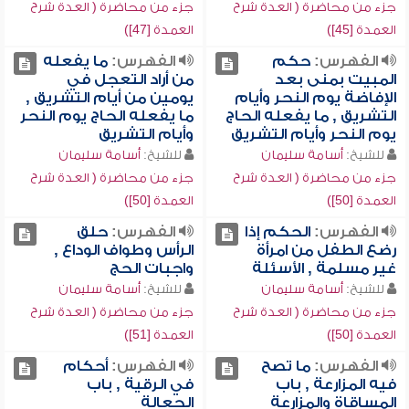
جزء من محاضرة ( العدة شرح
جزء من محاضرة ( العدة شرح
العمدة [45])
العمدة [47])
الفهرس:
حكم
الفهرس:
ما يفعله
المبيت بمنى بعد
من أراد التعجل في
الإفاضة يوم النحر وأيام
يومين من أيام التشريق ,
التشريق , ما يفعله الحاج
ما يفعله الحاج يوم النحر
يوم النحر وأيام التشريق
وأيام التشريق
للشيخ:
أسامة سليمان
للشيخ:
أسامة سليمان
جزء من محاضرة ( العدة شرح
جزء من محاضرة ( العدة شرح
العمدة [50])
العمدة [50])
الفهرس:
الحكم إذا
الفهرس:
حلق
رضع الطفل من امرأة
الرأس وطواف الوداع ,
غير مسلمة , الأسئلة
واجبات الحج
للشيخ:
أسامة سليمان
للشيخ:
أسامة سليمان
جزء من محاضرة ( العدة شرح
جزء من محاضرة ( العدة شرح
العمدة [50])
العمدة [51])
الفهرس:
ما تصح
الفهرس:
أحكام
فيه المزارعة , باب
في الرقية , باب
المساقاة والمزارعة
الجعالة