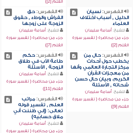
القلم [2])
الفهرس:
نسيان
الفهرس:
حق
الدليل , أسباب اختلاف
الفراش والوطء , حقوق
العلماء
الزوجة على زوجها
للشيخ:
أسامة سليمان
للشيخ:
أسامة سليمان
جزء من محاضرة ( تفسير سورة
جزء من محاضرة ( تفسير سورة
القلم [2])
القلم [7])
الفهرس:
حال من
الفهرس:
حكم
يخطب حول أحداث
طاعة الأب في طلاق
مركز التجارة العالمي وأنها
الزوجة , الأسئلة
من معجزات القرآن
للشيخ:
أسامة سليمان
الكريم، وبيان حال حسن
جزء من محاضرة ( تفسير سورة
شحاته , الأسئلة
القلم [11])
للشيخ:
أسامة سليمان
الفهرس:
مراتب
جزء من محاضرة ( تفسير سورة
العلم , تفسير قوله
القلم [9])
تعالى: (إني ظننت أني
ملاق حسابيه)
للشيخ:
أسامة سليمان
جزء من محاضرة ( تفسير سورة