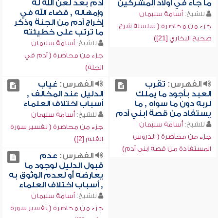
ما جاء في أولاد المشركين
آدم بعد لعن الله له
وإمهاله , قضاء الله في
للشيخ:
أسامة سليمان
إخراج آدم من الجنة وذكر
جزء من محاضرة ( سلسلة شرح
ما ترتب على خطيئته
صحيح البخاري [21])
للشيخ:
أسامة سليمان
جزء من محاضرة ( آدم في
الجنة)
الفهرس:
تقرب
الفهرس:
غياب
العبد بأجود ما يملك
الدليل عند المخالف ,
لربه دون ما سواه , ما
أسباب اختلاف العلماء
يستفاد من قصة ابني آدم
للشيخ:
أسامة سليمان
للشيخ:
أسامة سليمان
جزء من محاضرة ( تفسير سورة
جزء من محاضرة ( الدروس
القلم [2])
المستفادة من قصة ابني آدم)
الفهرس:
عدم
قبول الدليل لوجود ما
يعارضه أو لعدم الوثوق به
, أسباب اختلاف العلماء
للشيخ:
أسامة سليمان
جزء من محاضرة ( تفسير سورة