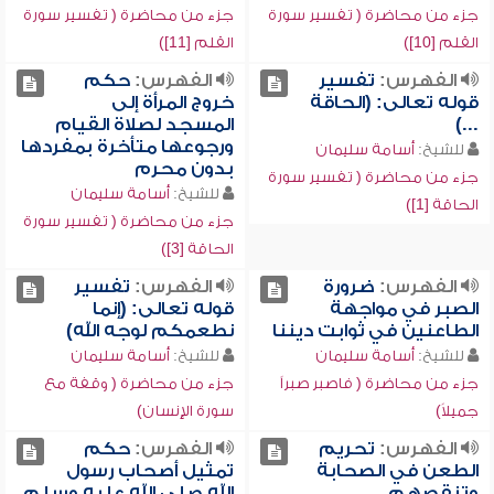
جزء من محاضرة ( تفسير سورة
جزء من محاضرة ( تفسير سورة
القلم [10])
القلم [11])
الفهرس:
تفسير
الفهرس:
حكم
قوله تعالى: (الحاقة
خروج المرأة إلى
...)
المسجد لصلاة القيام
ورجوعها متأخرة بمفردها
للشيخ:
أسامة سليمان
بدون محرم
جزء من محاضرة ( تفسير سورة
للشيخ:
أسامة سليمان
الحاقة [1])
جزء من محاضرة ( تفسير سورة
الحاقة [3])
الفهرس:
ضرورة
الفهرس:
تفسير
الصبر في مواجهة
قوله تعالى: (إنما
الطاعنين في ثوابت ديننا
نطعمكم لوجه الله)
للشيخ:
أسامة سليمان
للشيخ:
أسامة سليمان
جزء من محاضرة ( فاصبر صبراً
جزء من محاضرة ( وقفة مع
جميلاً)
سورة الإنسان)
الفهرس:
تحريم
الفهرس:
حكم
الطعن في الصحابة
تمثيل أصحاب رسول
وتنقصهم
الله صلى الله عليه وسلم