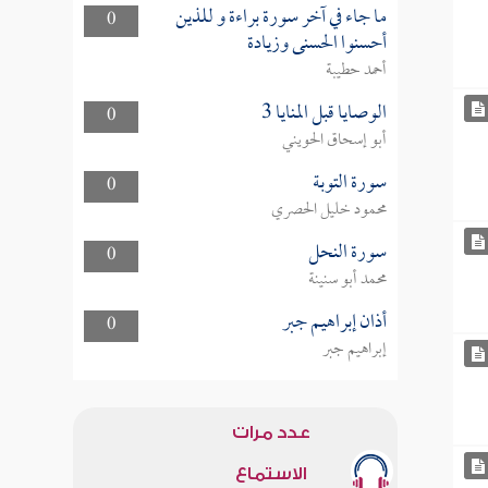
ما جاء في آخر سورة براءة و للذين
0
أحسنوا الحسنى وزيادة
أحمد حطيبة
الوصايا قبل المنايا 3
0
أبو إسحاق الحويني
سورة التوبة
0
محمود خليل الحصري
سورة النحل
0
محمد أبو سنينة
أذان إبراهيم جبر
0
إبراهيم جبر
عدد مرات
الاستماع