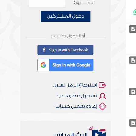
الـمـــــرور:
دخول المشتركين
أو الدخول بحساب
استرجاع الرمز السري
تسجيل عضو جديد
إعادة تفعيل حساب
البث المباشر