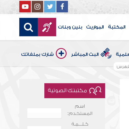
المكتبة
المواريث
بنين وبنات
علمية
البث المباشر
شارك بملفاتك
فهرس
مكتبتك الصوتية
اسم
المستخدم:
كـلـــمـة