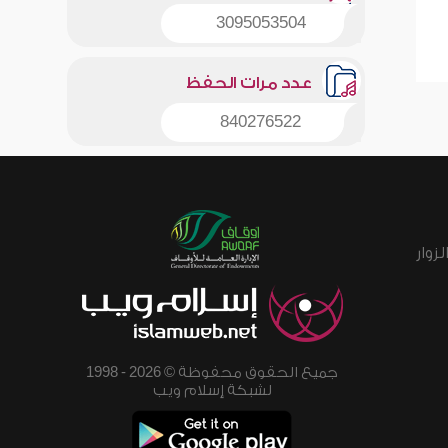
3095053504
عدد مرات الحفظ
840276522
زوار
جميع الحقوق محفوظة © 2026 - 1998
لشبكة إسلام ويب