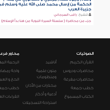
الحكمة من إرسال محمد صلى الله عليه وسلم ف
جزيرة العرب
للشيخ:
راغب السرجاني
جزء من محاضرة ( سلسلة السيرة النبوية من هنا بدأ الإسلام)
الصوتيات
محاور فرع
القرآن الكريم
أناشيد
الرحمة المه
محاضرات ودروس
متون علمية
واحة رمضان
ومنظومات
محاضرات مفرغة
الحج و العم
مختارات من الأذان
خطب جمعة
خطب جمع
أدعية و أذكار
الكتاب المسموع
القراءات ال
استراحة التسجيلات