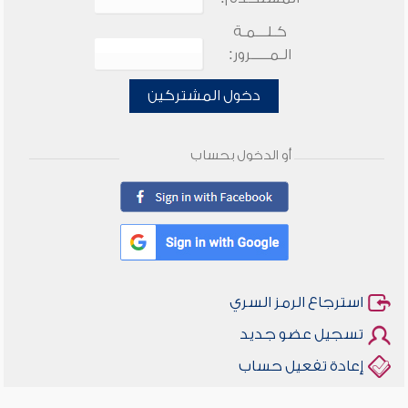
كـلـــمـة
الـمـــــرور:
دخول المشتركين
أو الدخول بحساب
استرجاع الرمز السري
تسجيل عضو جديد
إعادة تفعيل حساب