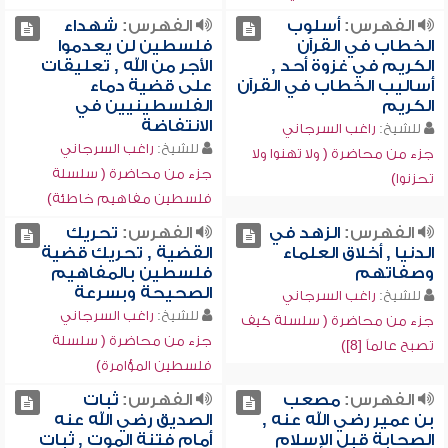
الفهرس:
أسلوب
الفهرس:
شهداء
الخطاب في القرآن
فلسطين لن يعدموا
الكريم في غزوة أحد ,
الأجر من الله , تعليقات
أساليب الخطاب في القرآن
على قضية دماء
الكريم
الفلسطينيين في
الانتفاضة
للشيخ:
راغب السرجاني
للشيخ:
راغب السرجاني
جزء من محاضرة ( ولا تهنوا ولا
جزء من محاضرة ( سلسلة
تحزنوا)
فلسطين مفاهيم خاطئة)
الفهرس:
الزهد في
الفهرس:
تحريك
الدنيا , أخلاق العلماء
القضية , تحريك قضية
وصفاتهم
فلسطين بالمفاهيم
الصحيحة وبسرعة
للشيخ:
راغب السرجاني
للشيخ:
راغب السرجاني
جزء من محاضرة ( سلسلة كيف
جزء من محاضرة ( سلسلة
تصبح عالماً [8])
فلسطين المؤامرة)
الفهرس:
مصعب
الفهرس:
ثبات
بن عمير رضي الله عنه ,
الصديق رضي الله عنه
الصحابة قبل الإسلام
أمام فتنة الموت , ثبات