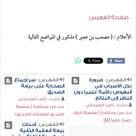
صفحة الفهرس
الأعلام : ( مصعب بن عمير ) مذكور في المواضع التالية
الفهرس:
ضرورة
الفهرس:
سر إجماع
بذل الأسباب في
الصحابة على بيعة
النهوض بالأمة علمياً دون
الصديق
النظر إلى النتائج
للشيخ:
راغب السرجاني
للشيخ:
راغب السرجاني
جزء من محاضرة ( سلسلة
جزء من محاضرة ( سلسلة كيف
الصديق استخلاف الصديق)
تصبح عالماً [4])
الفهرس:
أحداث
بيعة العقبة الثانية