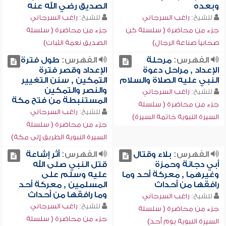
وبعده
الصديق رضي الله عنه
للشيخ:
راغب السرجاني
للشيخ:
راغب السرجاني
جزء من محاضرة ( سلسلة كن
جزء من محاضرة ( سلسلة
صحابياً صناعة الرجال)
الصديق نعمة الثبات)
الفهرس:
مرحلة
الفهرس:
طول فترة
الإعداد , مراحل دعوة
الإعداد وقصر فترة
النبي عليه الصلاة والسلام
التمكين , سنن التغيير
والنصر والتمكين
للشيخ:
راغب السرجاني
المستنبطة من فتح مكة
جزء من محاضرة ( سلسلة
للشيخ:
راغب السرجاني
السيرة النبوية خاتمة السيرة)
جزء من محاضرة ( سلسلة
السيرة النبوية الطريق إلى مكة)
الفهرس:
بلاء وقتال
الفهرس:
أثر إشاعة
أبي دجانة وحمزة
قتل النبي صلى الله
وغيرهما , معركة أحد وما
عليه وسلم على
رافقها من أحداث
المسلمين , معركة أحد
وما رافقها من أحداث
للشيخ:
راغب السرجاني
للشيخ:
راغب السرجاني
جزء من محاضرة ( سلسلة
جزء من محاضرة ( سلسلة
السيرة النبوية يوم أحد)