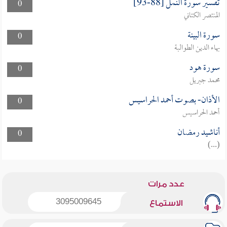
تفسير سورة النمل [88-93]
0
المنتصر الكتاني
سورة البينة
0
بهاء الدين الطوالبة
سورة هود
0
محمد جبريل
الأذان- بصوت أحمد الحراسيس
0
أحمد الحراسيس
أناشيد رمضان
0
(...)
عدد مرات
3095009645
الاستماع