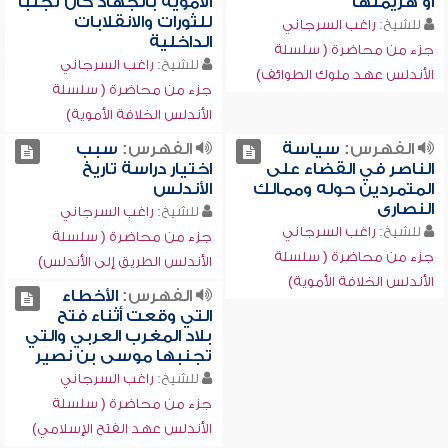
أو هزيمتها
الأموية بالجهاد كان تجنباً
للثورات والانقلابات
للشيخ:
راغب السرجاني
الداخلية
جزء من محاضرة ( سلسلة
للشيخ:
راغب السرجاني
الأندلس عهد ملوك الطوائف)
جزء من محاضرة ( سلسلة
الأندلس الخلافة الأموية)
الفهرس:
سياسة
الفهرس:
سبب
الناصر في القضاء على
اختيار دراسة تاريخ
المتمردين حوله وممالك
الأندلس
النصارى
للشيخ:
راغب السرجاني
للشيخ:
راغب السرجاني
جزء من محاضرة ( سلسلة
جزء من محاضرة ( سلسلة
الأندلس الطريق إلى الأندلس)
الأندلس الخلافة الأموية)
الفهرس:
الأخطاء
التي وقعت أثناء فتح
بلاد المغرب العربي والتي
تجنبها موسى بن نصير
للشيخ:
راغب السرجاني
جزء من محاضرة ( سلسلة
الأندلس عهد الفتح الإسلامي)