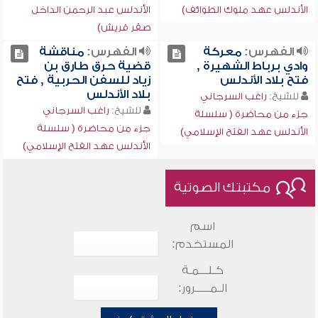
الأندلس عهد ملوك الطوائف)
الأندلس عبد الرحمن الداخل
صقر قريش)
الفهرس:
معركة
الفهرس:
مناقشة
وادي برباط الشهيرة ,
قضية حرق طارق بن
فتح بلاد الأندلس
زياد للسفن الحربية , فتح
بلاد الأندلس
للشيخ:
راغب السرجاني
للشيخ:
راغب السرجاني
جزء من محاضرة ( سلسلة
جزء من محاضرة ( سلسلة
الأندلس عهد الفتح الإسلامي)
الأندلس عهد الفتح الإسلامي)
مكتبتك الصوتية
اسم
المستخدم:
كـلـــمـة
الـمـــــرور: