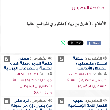
صفحة الفهرس
الأعلام : ( طارق بن زياد ) مذكور في المواضع التالية
الفهرس:
علاقة
الفهرس:
معنى
احتلال فلسطين
كلمة البربر وصلة هذه
باحتلال الأندلس
الكلمة بالتصرفات البربرية
للشيخ:
راغب السرجاني
للشيخ:
راغب السرجاني
جزء من محاضرة ( سلسلة
جزء من محاضرة ( سلسلة
فلسطين المؤامرة)
الأندلس بين المرابطين
والموحدين)
الفهرس:
سبب
الفهرس:
الرد على
انتصار الأمة الإسلامية
من يقول: إن أمر الدولة