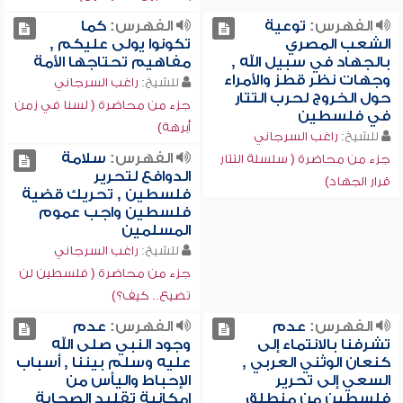
الفهرس:
توعية
الفهرس:
كما
الشعب المصري
تكونوا يولى عليكم ,
بالجهاد في سبيل الله ,
مفاهيم تحتاجها الأمة
وجهات نظر قطز والأمراء
للشيخ:
راغب السرجاني
حول الخروج لحرب التتار
جزء من محاضرة ( لسنا في زمن
في فلسطين
أبرهة)
للشيخ:
راغب السرجاني
الفهرس:
سلامة
جزء من محاضرة ( سلسلة التتار
الدوافع لتحرير
قرار الجهاد)
فلسطين , تحريك قضية
فلسطين واجب عموم
المسلمين
للشيخ:
راغب السرجاني
جزء من محاضرة ( فلسطين لن
تضيع.. كيف؟)
الفهرس:
عدم
الفهرس:
عدم
تشرفنا بالانتماء إلى
وجود النبي صلى الله
كنعان الوثني العربي ,
عليه وسلم بيننا , أسباب
السعي إلى تحرير
الإحباط واليأس من
فلسطين من منطلق
إمكانية تقليد الصحابة