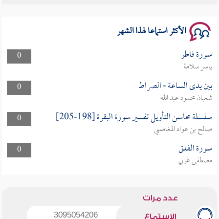
سلسلة محاضرات نفحات رمضانية 1444هـ
الأكثر استماعا لهذا الشهر
سورة فاطر
0
ياسر سلامة
بين يدى الساعة - الصراط
0
شعبان محمود عبد الله
سلسلة محاسن التأويل تفسير سورة البقرة [198-205]
0
صالح بن عواد المغامسي
سورة الفلق
0
مصطفى غربي
عدد مرات
3095054206
الاستماع