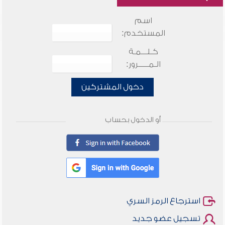
اسم
المستخدم:
كـلـــمـة
الـمـــــرور:
دخول المشتركين
أو الدخول بحساب
استرجاع الرمز السري
تسجيل عضو جديد