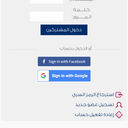
كـلـــمـة
الـمـــــرور:
دخول المشتركين
أو الدخول بحساب
استرجاع الرمز السري
تسجيل عضو جديد
إعادة تفعيل حساب