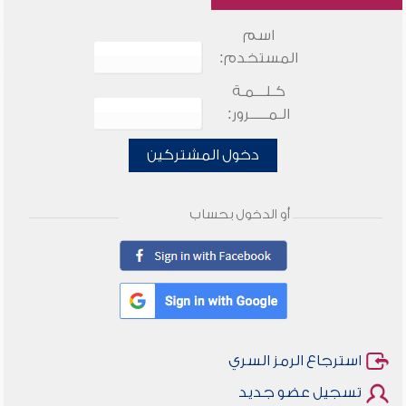
اسم
المستخدم:
كـلـــمـة
الـمـــــرور:
دخول المشتركين
أو الدخول بحساب
استرجاع الرمز السري
تسجيل عضو جديد