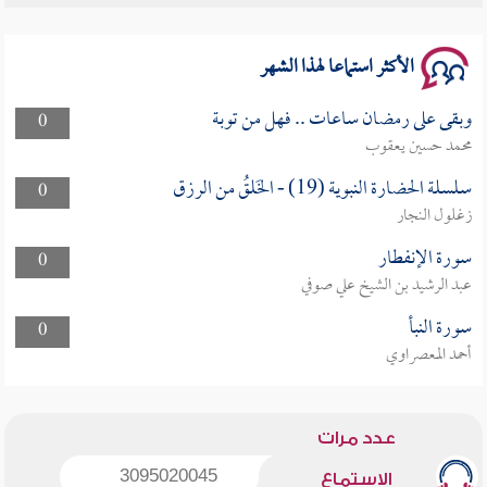
سلسلة محاضرات نفحات رمضانية 1444هـ
الأكثر استماعا لهذا الشهر
وبقى على رمضان ساعات .. فهل من توبة
0
محمد حسين يعقوب
سلسلة الحضارة النبوية (19) - الخَلقُ من الرزق
0
زغلول النجار
سورة الإنفطار
0
عبد الرشيد بن الشيخ علي صوفي
سورة النبأ
0
أحمد المعصراوي
عدد مرات
3095020045
الاستماع