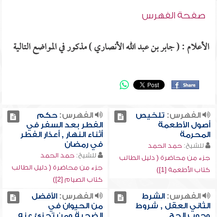
صفحة الفهرس
الأعلام : ( جابر بن عبد الله الأنصاري ) مذكور في المواضع التالية
الفهرس:
تلخيص
الفهرس:
حكم
أصول الأطعمة
الفطر بعد السفر في
المحرمة
أثناء النهار , أعذار الفطر
في رمضان
للشيخ:
حمد الحمد
للشيخ:
حمد الحمد
جزء من محاضرة ( دليل الطالب
جزء من محاضرة ( دليل الطالب
كتاب الأطعمة [1])
كتاب الصيام [2])
الفهرس:
الشرط
الفهرس:
الأفضل
الثاني العقل , شروط
من الحيوان في
وجوب الحج
الضحية ومن تجزئ عنه ,