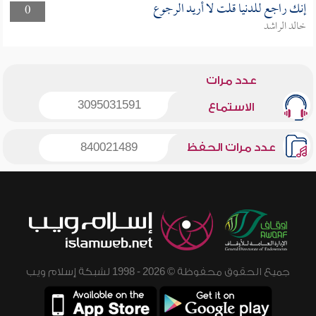
إنك راجع للدنيا قلت لا أريد الرجوع
0
خالد الراشد
عدد مرات
3095031591
الاستماع
عدد مرات الحفظ
840021489
جميع الحقوق محفوظة © 2026 - 1998 لشبكة إسلام ويب