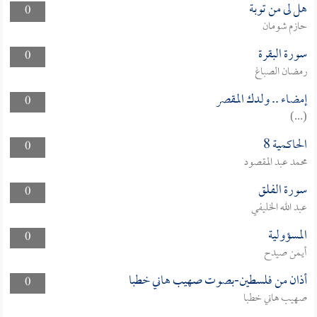
هل لى من توبة
0
حازم شومان
سورة البقرة
0
رمضان الصباغ
إمضاء .. ولدك المقصر
0
(...)
الحاكمية 8
0
محمد عبد المقصود
سورة الفلق
0
عبد الله الخليفي
المسؤولية
0
أيمن صيدح
أذان من فلسطين-بصوت صهيب هاني خطبا
0
صهيب هاني خطبا