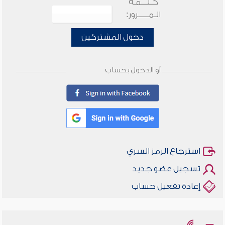
كـلـــمـة
الـمـــــرور:
دخول المشتركين
أو الدخول بحساب
استرجاع الرمز السري
تسجيل عضو جديد
إعادة تفعيل حساب