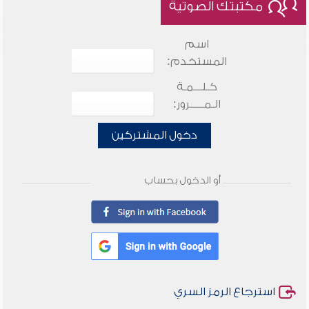
مكتبتك الصوتية
اسم
المستخدم:
كـلـــمـة
الـمـــــرور:
دخول المشتركين
أو الدخول بحساب
استرجاع الرمز السري