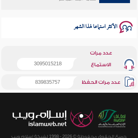
سلسلة محاضرات نفحات رمضانية 1444هـ
الأكثر استماعا لهذا الشهر
عدد مرات
3095015218
الاستماع
عدد مرات الحفظ
839835757
جميع الحقوق محفوظة © 2026 - 1998 لشبكة إسلام ويب