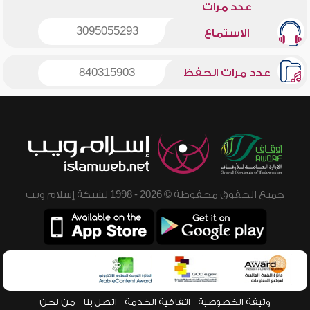
عدد مرات
3095055293
الاستماع
عدد مرات الحفظ
840315903
جميع الحقوق محفوظة © 2026 - 1998 لشبكة إسلام ويب
وثيقة الخصوصية
اتفاقية الخدمة
اتصل بنا
من نحن