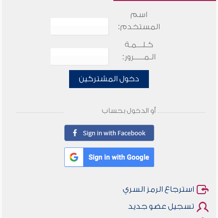
اسم
المستخدم:
كـلـــمـة
الـمـــــرور:
دخول المشتركين
أو الدخول بحساب
استرجاع الرمز السري
تسجيل عضو جديد