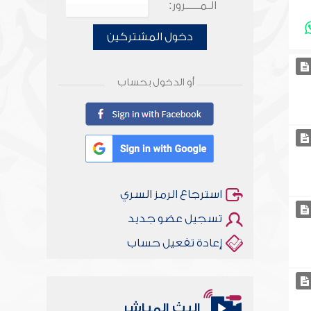
الـمـــــرور:
دخول المشتركين
أو الدخول بحساب
استرجاع الرمز السري
تسجيل عضو جديد
إعادة تفعيل حساب
البث المباشر