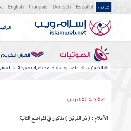
عربي
Español
Deutsch
Français
English
ia
الرئي
الصوتيات
القرآن الكريم
الصوتيات
علماء ودعاة
محاضرات مفرغة
تفسير س
صفحة الفهرس
الأعلام : ( ذو القرنين ) مذكور في المواضع التالية