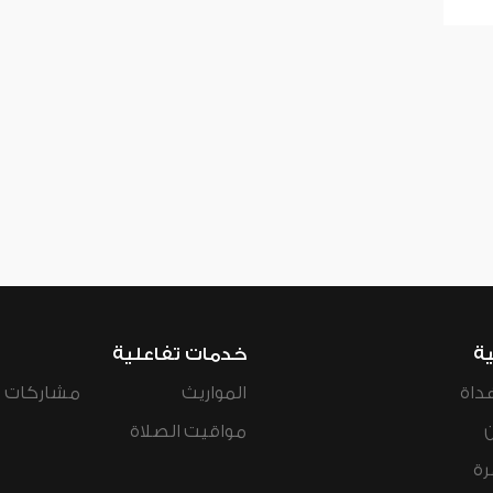
ية
خدمات تفاعلية
داة
المواريث
مشاركات ال
مواقيت الصلاة
رة