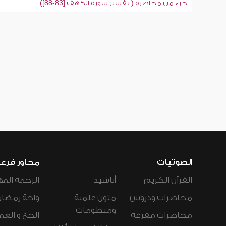
جزء من محاضرة ( تفسير سورة الكهف [83-88])
الصوتيات
محاور فرع
القرآن الكريم
أناشيد
الرحمة المه
محاضرات ودروس
متون علمية
واحة رمضان
ومنظومات
محاضرات مفرغة
الحج و العم