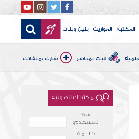
المكتبة
المواريث
بنين وبنات
علمية
البث المباشر
شارك بملفاتك
مكتبتك الصوتية
اسم
المستخدم:
كـلـــمـة