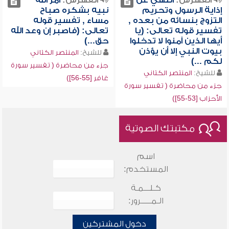
الفهرس:
النهي عن
الفهرس:
أمر الله
إذاية الرسول وتحريم
نبيه بشكره صباح
التزوج بنسائه من بعده ,
مساء , تفسير قوله
تفسير قوله تعالى: (يا
تعالى: (فاصبر إن وعد الله
أيها الذين آمنوا لا تدخلوا
حق...)
بيوت النبي إلا أن يؤذن
للشيخ:
المنتصر الكتاني
لكم ...)
جزء من محاضرة ( تفسير سورة
للشيخ:
المنتصر الكتاني
غافر [55-56])
جزء من محاضرة ( تفسير سورة
الأحزاب [53-55])
مكتبتك الصوتية
اسم
المستخدم:
كـلـــمـة
الـمـــــرور:
دخول المشتركين