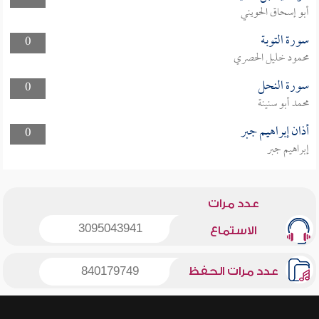
أبو إسحاق الحويني
سورة التوبة
0
محمود خليل الحصري
سورة النحل
0
محمد أبو سنينة
أذان إبراهيم جبر
0
إبراهيم جبر
عدد مرات
3095043941
الاستماع
عدد مرات الحفظ
840179749