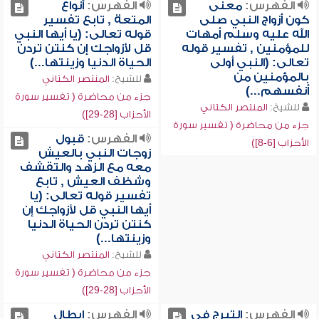
الفهرس:
معنى
الفهرس:
أنواع
كون أزواج النبي صلى
المتعة , تابع تفسير
الله عليه وسلم أمهات
قوله تعالى: (يا أيها النبي
للمؤمنين , تفسير قوله
قل لأزواجك إن كنتن تردن
تعالى: (النبي أولى
الحياة الدنيا وزينتها...)
بالمؤمنين من
للشيخ:
المنتصر الكتاني
أنفسهم...)
جزء من محاضرة ( تفسير سورة
للشيخ:
المنتصر الكتاني
الأحزاب [28-29])
جزء من محاضرة ( تفسير سورة
الفهرس:
قبول
الأحزاب [6-8])
زوجات النبي بالعيش
معه مع الزهد والتقشف
وشظف العيش , تابع
تفسير قوله تعالى: (يا
أيها النبي قل لأزواجك إن
كنتن تردن الحياة الدنيا
وزينتها...)
للشيخ:
المنتصر الكتاني
جزء من محاضرة ( تفسير سورة
الأحزاب [28-29])
الفهرس:
التبرج في
الفهرس:
إبطال