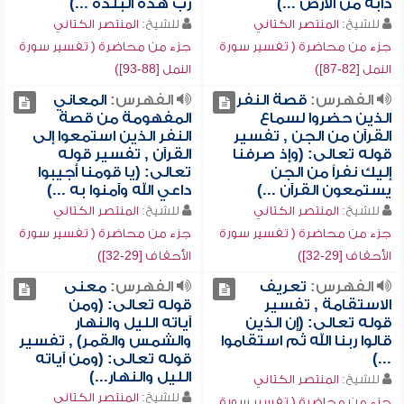
دابة من الأرض ...)
رب هذه البلدة ...)
للشيخ:
المنتصر الكتاني
للشيخ:
المنتصر الكتاني
جزء من محاضرة ( تفسير سورة
جزء من محاضرة ( تفسير سورة
النمل [82-87])
النمل [88-93])
الفهرس:
قصة النفر
الفهرس:
المعاني
الذين حضروا لسماع
المفهومة من قصة
القرآن من الجن , تفسير
النفر الذين استمعوا إلى
قوله تعالى: (وإذ صرفنا
القرآن , تفسير قوله
إليك نفراً من الجن
تعالى: (يا قومنا أجيبوا
يستمعون القرآن ...)
داعي الله وآمنوا به ...)
للشيخ:
المنتصر الكتاني
للشيخ:
المنتصر الكتاني
جزء من محاضرة ( تفسير سورة
جزء من محاضرة ( تفسير سورة
الأحقاف [29-32])
الأحقاف [29-32])
الفهرس:
تعريف
الفهرس:
معنى
الاستقامة , تفسير
قوله تعالى: (ومن
قوله تعالى: (إن الذين
آياته الليل والنهار
قالوا ربنا الله ثم استقاموا
والشمس والقمر) , تفسير
...)
قوله تعالى: (ومن آياته
الليل والنهار...)
للشيخ:
المنتصر الكتاني
للشيخ:
المنتصر الكتاني
جزء من محاضرة ( تفسير سورة