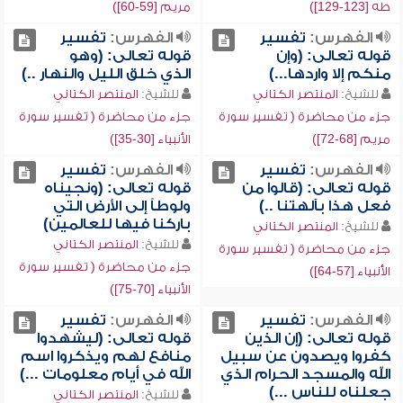
طه [123-129])
مريم [59-60])
الفهرس:
تفسير
الفهرس:
تفسير
قوله تعالى: (وإن
قوله تعالى: (وهو
منكم إلا واردها...)
الذي خلق الليل والنهار ..)
للشيخ:
المنتصر الكتاني
للشيخ:
المنتصر الكتاني
جزء من محاضرة ( تفسير سورة
جزء من محاضرة ( تفسير سورة
مريم [68-72])
الأنبياء [30-35])
الفهرس:
تفسير
الفهرس:
تفسير
قوله تعالى: (قالوا من
قوله تعالى: (ونجيناه
فعل هذا بآلهتنا ..)
ولوطاً إلى الأرض التي
باركنا فيها للعالمين)
للشيخ:
المنتصر الكتاني
للشيخ:
المنتصر الكتاني
جزء من محاضرة ( تفسير سورة
جزء من محاضرة ( تفسير سورة
الأنبياء [57-64])
الأنبياء [70-75])
الفهرس:
تفسير
الفهرس:
تفسير
قوله تعالى: (إن الذين
قوله تعالى: (ليشهدوا
كفروا ويصدون عن سبيل
منافع لهم ويذكروا اسم
الله والمسجد الحرام الذي
الله في أيام معلومات ...)
جعلناه للناس ...)
للشيخ:
المنتصر الكتاني