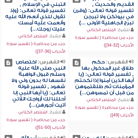
القديم والحديث ,
التبني في الإسلام ,
تفسير قوله تعالى: (وقرن
تفسير قوله تعالى: (وإذ
في بيوتكن ولا تبرجن
تقول للذي أنعم الله عليه
تبرج الجاهلية الأولى ...)
وأنعمت عليه أمسك
عليك زوجك...)
للشيخ:
المنتصر الكتاني
للشيخ:
المنتصر الكتاني
جزء من محاضرة ( تفسير سورة
جزء من محاضرة ( تفسير سورة
الأحزاب [32-34])
الأحزاب [36-37])
الفهرس:
حكم
الفهرس:
اختصاص
طلاق غير المدخول بها
النبي صلى الله عليه
, تفسير قوله تعالى: (يا
وسلم قبول الواهبة
أيها الذين آمنوا إذا نكحتم
نفسها له بدون ولي ولا
المؤمنات ثم طلقتموهن
شهود , تفسير قوله
من قبل أن تمسوهن...)
تعالى: (يا أيها النبي إنا
أحللنا لك أزواجك اللاتي
للشيخ:
المنتصر الكتاني
آتيت أجورهن...)
جزء من محاضرة ( تفسير سورة
للشيخ:
المنتصر الكتاني
الأحزاب [49])
جزء من محاضرة ( تفسير سورة
الأحزاب [50-51])