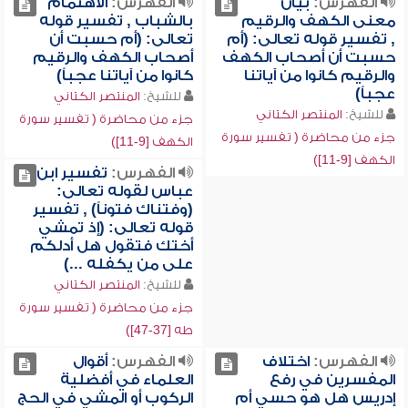
الفهرس:
بيان
الفهرس:
الاهتمام
معنى الكهف والرقيم
بالشباب , تفسير قوله
, تفسير قوله تعالى: (أم
تعالى: (أم حسبت أن
حسبت أن أصحاب الكهف
أصحاب الكهف والرقيم
والرقيم كانوا من آياتنا
كانوا من آياتنا عجباً)
عجباً)
للشيخ:
المنتصر الكتاني
للشيخ:
المنتصر الكتاني
جزء من محاضرة ( تفسير سورة
جزء من محاضرة ( تفسير سورة
الكهف [9-11])
الكهف [9-11])
الفهرس:
تفسير ابن
عباس لقوله تعالى:
(وفتناك فتوناً) , تفسير
قوله تعالى: (إذ تمشي
أختك فتقول هل أدلكم
على من يكفله ...)
للشيخ:
المنتصر الكتاني
جزء من محاضرة ( تفسير سورة
طه [37-47])
الفهرس:
اختلاف
الفهرس:
أقوال
المفسرين في رفع
العلماء في أفضلية
إدريس هل هو حسي أم
الركوب أو المشي في الحج