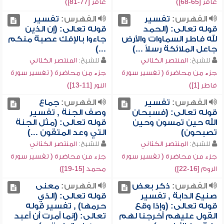
غافر [65-68])
غافر [77-81])
الفهرس:
تفسير
الفهرس:
تفسير
قوله تعالى: (الحمد
قوله تعالى: (إن الذين
لله فاطر السماوات والأرض
جاءوا بالإفك عصبة منكم
جاعل الملائكة رسلاً ...)
...)
للشيخ:
المنتصر الكتاني
للشيخ:
المنتصر الكتاني
جزء من محاضرة ( تفسير سورة
جزء من محاضرة ( تفسير سورة
فاطر [1])
النور [11-13])
الفهرس:
تفسير
الفهرس:
جماع
قوله تعالى: (فسبحان
وصف الجنة , تفسير
الله حين تمسون وحين
قوله تعالى: (مثل الجنة
تصبحون)
التي وعد المتقون ...)
للشيخ:
المنتصر الكتاني
للشيخ:
المنتصر الكتاني
جزء من محاضرة ( تفسير سورة
جزء من محاضرة ( تفسير سورة
الروم [16-22])
محمد [15-19])
الفهرس:
ذكر بعض
الفهرس:
معنى
صنيع الدابة , تفسير
قوله تعالى: (الذي
قوله تعالى: (وإذا وقع
حرمها) , تفسير قوله
القول عليهم أخرجنا لهم
تعالى: (إنما أمرت أن أعبد