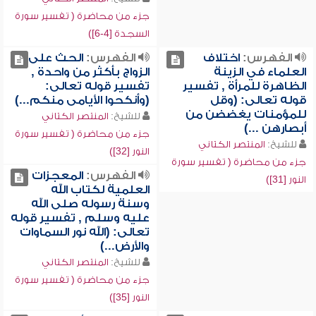
جزء من محاضرة ( تفسير سورة
السجدة [4-6])
الفهرس:
اختلاف
الفهرس:
الحث على
العلماء في الزينة
الزواج بأكثر من واحدة ,
الظاهرة للمرأة , تفسير
تفسير قوله تعالى:
قوله تعالى: (وقل
(وأنكحوا الأيامى منكم...)
للمؤمنات يغضضن من
للشيخ:
المنتصر الكتاني
أبصارهن ...)
جزء من محاضرة ( تفسير سورة
للشيخ:
المنتصر الكتاني
النور [32])
جزء من محاضرة ( تفسير سورة
الفهرس:
المعجزات
النور [31])
العلمية لكتاب الله
وسنة رسوله صلى الله
عليه وسلم , تفسير قوله
تعالى: (الله نور السماوات
والأرض...)
للشيخ:
المنتصر الكتاني
جزء من محاضرة ( تفسير سورة
النور [35])