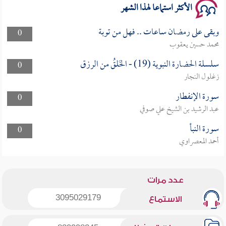
الأكثر استماعا لهذا الشهر
وبقى على رمضان ساعات .. فهل من توبة
0
محمد حسين يعقوب
سلسلة الحضارة النبوية (19) - الخَلقُ من الرزق
0
زغلول النجار
سورة الإنفطار
0
عبد الرشيد بن الشيخ علي صوفي
سورة النبأ
0
أحمد المعصراوي
عدد مرات
3095029179
الاستماع