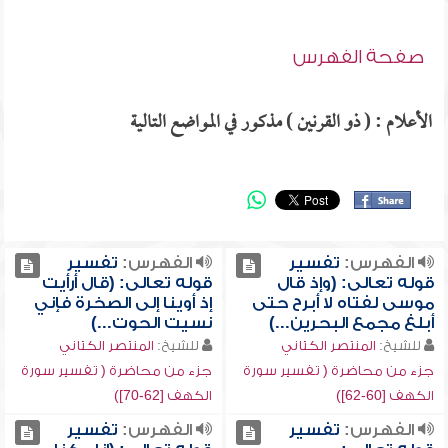
صفحة الفهرس
الأعلام : ( ذو القرنين ) مذكور في المواضع التالية
الفهرس:
تفسير
الفهرس:
تفسير
قوله تعالى: (وإذ قال
قوله تعالى: (قال أرأيت
موسى لفتاه لا أبرح حتى
إذ أوينا إلى الصخرة فإني
أبلغ مجمع البحرين...)
نسيت الحوت...)
للشيخ:
المنتصر الكتاني
للشيخ:
المنتصر الكتاني
جزء من محاضرة ( تفسير سورة
جزء من محاضرة ( تفسير سورة
الكهف [60-62])
الكهف [62-70])
الفهرس:
تفسير
الفهرس:
تفسير