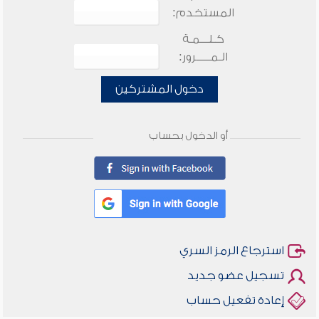
المستخدم:
كـلـــمـة
الـمـــــرور:
دخول المشتركين
أو الدخول بحساب
استرجاع الرمز السري
تسجيل عضو جديد
إعادة تفعيل حساب