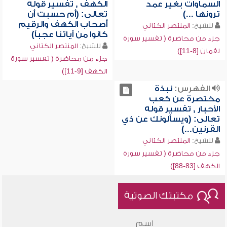
السماوات بغير عمد
الكهف , تفسير قوله
ترونها ...)
تعالى: (أم حسبت أن
أصحاب الكهف والرقيم
للشيخ:
المنتصر الكتاني
كانوا من آياتنا عجباً)
جزء من محاضرة ( تفسير سورة
للشيخ:
المنتصر الكتاني
لقمان [8-11])
جزء من محاضرة ( تفسير سورة
الكهف [9-11])
الفهرس:
نبذة
مختصرة عن كعب
الأحبار , تفسير قوله
تعالى: (ويسألونك عن ذي
القرنين...)
للشيخ:
المنتصر الكتاني
جزء من محاضرة ( تفسير سورة
الكهف [83-88])
مكتبتك الصوتية
اسم