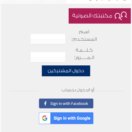
مكتبتك الصوتية
اسم
المستخدم:
كـلـــمـة
الـمـــــرور:
دخول المشتركين
أو الدخول بحساب