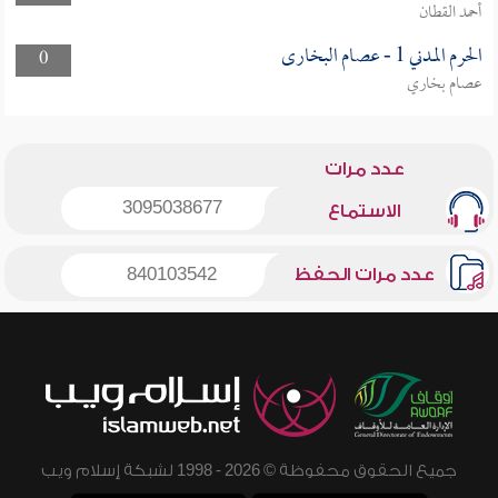
أحمد القطان
الحرم المدني 1 - عصام البخارى
0
عصام بخاري
عدد مرات
3095038677
الاستماع
عدد مرات الحفظ
840103542
جميع الحقوق محفوظة © 2026 - 1998 لشبكة إسلام ويب