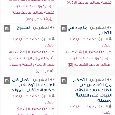
تكملة لفوائد أحاديث الرؤية)
التوحيد وإثبات صفات الرب -
تكملة لفوائد أحاديث صفة
الرؤية لله جل وعلا)
الفهرس:
ما جاء في
الفهرس:
السبوح
التطير
للشيخ:
محمد حسن عبد
للشيخ:
محمد حسن عبد
الغفار
الغفار
جزء من محاضرة ( شرح كتاب
جزء من محاضرة ( صفات الله
التوحيد وإثبات صفات الرب
وآثارها في إيمان العبد - شرح
-فوائد أحاديث الشفاعة [2])
صفة الربوبية والسبوح والسلام
لله عز وجل)
الفهرس:
التحذير
الفهرس:
الأصل في
من التقاعس عن
العبادات التوقيف ,
الطاعة بعد ابتدائها ,
حكم الاحتفال بالمولد
الثبات على الطاعة
للشيخ:
محمد حسن عبد
وفضله
الغفار
للشيخ:
محمد حسن عبد
جزء من محاضرة ( بدعة
الغفار