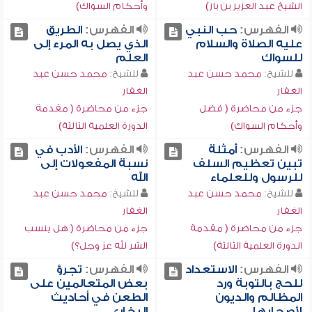
الشيخ عبد العزيز بن باز)
وأحكام السواك)
الفهرس:
حب النبي
الفهرس:
الطريق
عليه الصلاة والسلام
الذي يصل به المرء إلى
للسواك
العلم
للشيخ:
محمد حسن عبد
للشيخ:
محمد حسن عبد
الغفار
الغفار
جزء من محاضرة ( فضل
جزء من محاضرة ( مقدمة
وأحكام السواك)
الدورة العلمية الثالثة)
الفهرس:
أمثلة
الفهرس:
الأدب في
تبين تعظيم السلف
نسبة المفعولات إلى
للرسول وللعلماء
الله
للشيخ:
محمد حسن عبد
للشيخ:
محمد حسن عبد
الغفار
الغفار
جزء من محاضرة ( مقدمة
جزء من محاضرة ( هل ينسب
الدورة العلمية الثالثة)
الشر لله عز وجل؟)
الفهرس:
الاستعداد
الفهرس:
تجرؤ
للحج بالتوبة ورد
بعض المتعالمين على
المظالم والديون
الطعن في أحاديث
لأصحابها
البخاري