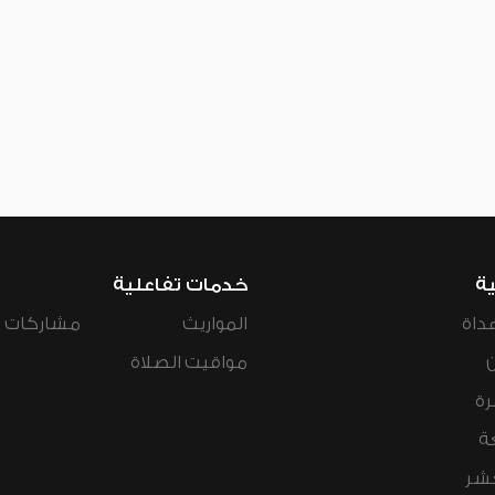
ية
خدمات تفاعلية
داة
المواريث
مشاركات ال
مواقيت الصلاة
رة
ة
عشر