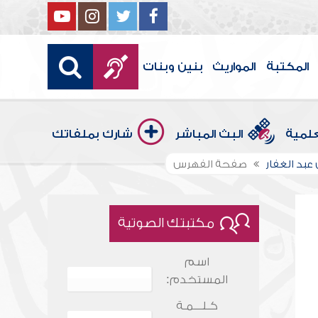
المكتبة
المواريث
بنين وبنات
علمية
البث المباشر
شارك بملفاتك
بد الغفار
صفحة الفهرس
مكتبتك الصوتية
اسم
المستخدم:
كـلـــمـة