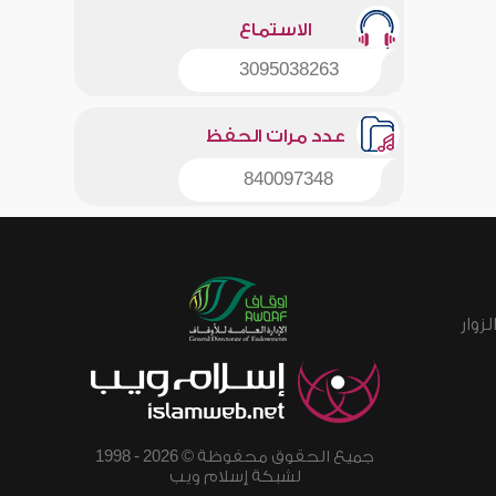
الاستماع
3095038263
عدد مرات الحفظ
840097348
زوار
جميع الحقوق محفوظة © 2026 - 1998
لشبكة إسلام ويب