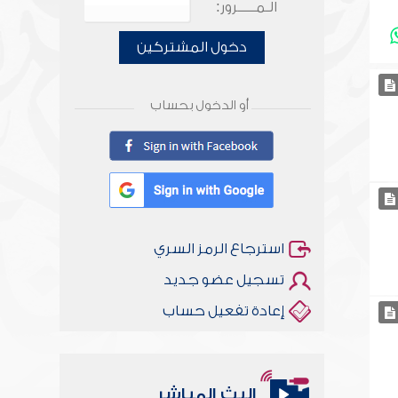
الـمـــــرور:
دخول المشتركين
أو الدخول بحساب
استرجاع الرمز السري
تسجيل عضو جديد
إعادة تفعيل حساب
البث المباشر