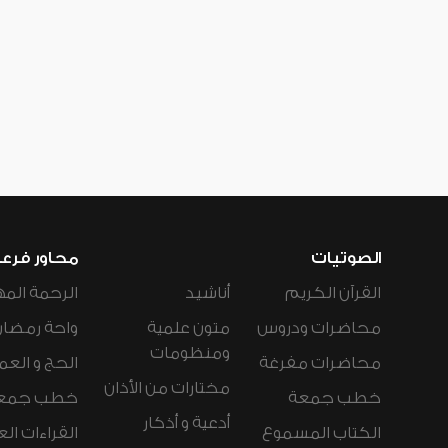
الصوتيات
محاور فرع
القرآن الكريم
أناشيد
الرحمة المه
محاضرات ودروس
متون علمية
واحة رمضان
ومنظومات
محاضرات مفرغة
الحج و العم
مختارات من الأذان
خطب جمعة
خطب جمع
أدعية و أذكار
الكتاب المسموع
القراءات ال