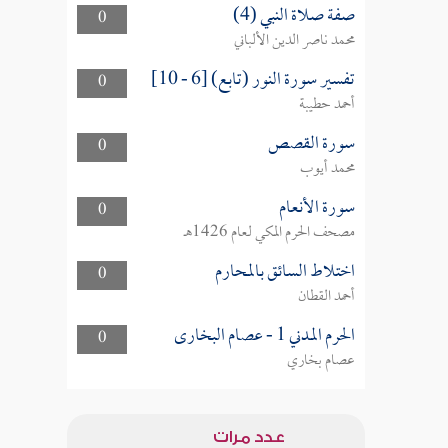
صفة صلاة النبي (4)
0
محمد ناصر الدين الألباني
تفسير سورة النور (تابع) [6 - 10]
0
أحمد حطيبة
سورة القصص
0
محمد أيوب
سورة الأنعام
0
مصحف الحرم المكي لعام 1426هـ
اختلاط السائق بالمحارم
0
أحمد القطان
الحرم المدني 1 - عصام البخارى
0
عصام بخاري
عدد مرات