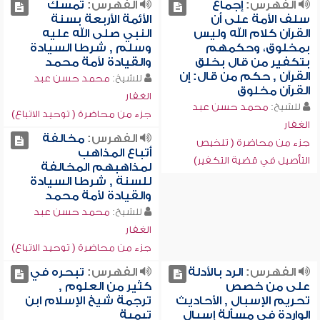
الفهرس:
إجماع
الفهرس:
تمسك
سلف الأمة على أن
الأئمة الأربعة بسنة
القرآن كلام الله وليس
النبي صلى الله عليه
بمخلوق، وحكمهم
وسلم , شرطا السيادة
بتكفير من قال بخلق
والقيادة لأمة محمد
القرآن , حكم من قال: إن
للشيخ:
محمد حسن عبد
القرآن مخلوق
الغفار
للشيخ:
محمد حسن عبد
جزء من محاضرة ( توحيد الاتباع)
الغفار
الفهرس:
مخالفة
جزء من محاضرة ( تلخيص
أتباع المذاهب
التأصيل في قضية التكفير)
لمذاهبهم المخالفة
للسنة , شرطا السيادة
والقيادة لأمة محمد
للشيخ:
محمد حسن عبد
الغفار
جزء من محاضرة ( توحيد الاتباع)
الفهرس:
الرد بالأدلة
الفهرس:
تبحره في
على من خصص
كثير من العلوم ,
تحريم الإسبال , الأحاديث
ترجمة شيخ الإسلام ابن
الواردة في مسألة إسبال
تيمية