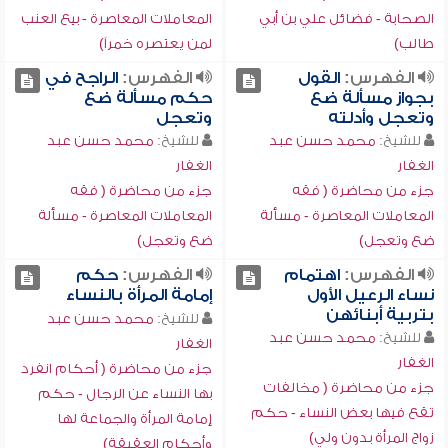
الصحابة - فضائل علي بن أبي
المعاملات المعاصرة - بيع العنب
طالب)
لمن يعتصره خمراً)
الفهرس:
القول
الفهرس:
الراجح في
بجواز مسألة ضع
حكم مسألة ضع
وتعجل وأدلته
وتعجل
للشيخ:
محمد حسن عبد
للشيخ:
محمد حسن عبد
الغفار
الغفار
جزء من محاضرة ( فقه
جزء من محاضرة ( فقه
المعاملات المعاصرة - مسألة
المعاملات المعاصرة - مسألة
ضع وتعجل)
ضع وتعجل)
الفهرس:
اهتمام
الفهرس:
حكم
نساء الرعيل الأول
إمامة المرأة بالنساء
بتربية أبنائهن
للشيخ:
محمد حسن عبد
للشيخ:
محمد حسن عبد
الغفار
الغفار
جزء من محاضرة ( أحكام انفرد
جزء من محاضرة ( مخالفات
بها النساء عن الرجال - حكم
تقع فيها بعض النساء - حكم
إمامة المرأة والجماعة لها
زواج المرأة بدون ولي)
وأحكام العقيقة)