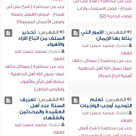
جزء من محاضرة ( شرح متن أبي
جزء من محاضرة ( شرح متن أبي
شجاع - فصل الاستنجاء وآداب
شجاع - فروض الغسل وسننه
قضاء الحاجة [2])
وفصل الأغسال المسنونة)
الفهرس:
الأمور التي
الفهرس:
تحذير
يناط بها الإيمان
السلف من اتباع الآراء
والأهواء
للشيخ:
محمد حسن عبد
للشيخ:
محمد حسن عبد
الغفار
الغفار
جزء من محاضرة ( مسائل خالف
جزء من محاضرة ( مسائل خالف
فيها رسول الله أهل الجاهلية -
فيها رسول الله أهل الجاهلية -
أهمية اتباع السنة)
حكم أهل الرأي والأهواء
والقياس الباطل)
الفهرس:
تعلم
الفهرس:
تعريف
التوحيد أوجب الواجبات
السنة عند أهل
العقيدة والمحدثين
للشيخ:
محمد حسن عبد
والفقهاء
الغفار
للشيخ:
محمد حسن عبد
جزء من محاضرة ( شرح أصول
الغفار
اعتقاد أهل السنة والجماعة -