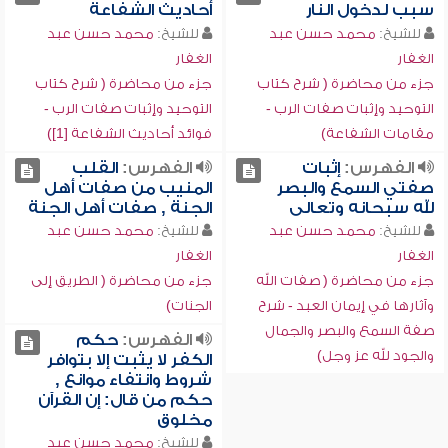
سبب لدخول النار
أحاديث الشفاعة
للشيخ:
محمد حسن عبد
للشيخ:
محمد حسن عبد
الغفار
الغفار
جزء من محاضرة ( شرح كتاب
جزء من محاضرة ( شرح كتاب
التوحيد وإثبات صفات الرب -
التوحيد وإثبات صفات الرب -
مقامات الشفاعة)
فوائد أحاديث الشفاعة [1])
الفهرس:
إثبات
الفهرس:
القلب
صفتي السمع والبصر
المنيب من صفات أهل
لله سبحانه وتعالى
الجنة , صفات أهل الجنة
للشيخ:
محمد حسن عبد
للشيخ:
محمد حسن عبد
الغفار
الغفار
جزء من محاضرة ( صفات الله
جزء من محاضرة ( الطريق إلى
وآثارها في إيمان العبد - شرح
الجنات)
صفة السمع والبصر والجمال
الفهرس:
حكم
والجود لله عز وجل)
الكفر لا يثبت إلا بتوافر
شروط وانتفاء موانع ,
حكم من قال: إن القرآن
مخلوق
للشيخ:
محمد حسن عبد