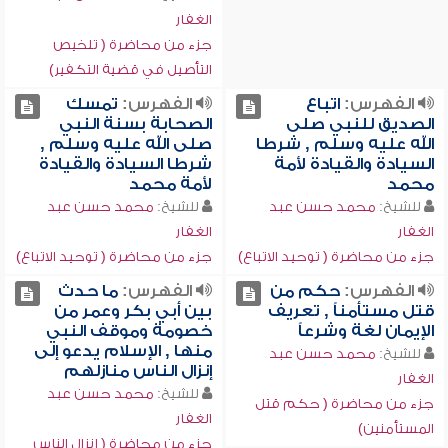
الغفار
جزء من محاضرة ( تلخيص
التأصيل في قضية التكفير)
الفهرس:
اتباع
الفهرس:
تمسك
الصديق للنبي صلى
الصحابة بسنة النبي
الله عليه وسلم , شرطا
صلى الله عليه وسلم ,
السيادة والقيادة لأمة
شرطا السيادة والقيادة
محمد
لأمة محمد
للشيخ:
محمد حسن عبد
للشيخ:
محمد حسن عبد
الغفار
الغفار
جزء من محاضرة ( توحيد الاتباع)
جزء من محاضرة ( توحيد الاتباع)
الفهرس:
حكم من
الفهرس:
ما حدث
قتل مستأمناً , تعريف
بين أبي بكر وعمر من
الإيمان لغة وشرعاً
خصومة وموقف النبي
منها , الإسلام يدعو إلى
للشيخ:
محمد حسن عبد
إنزال الناس منازلهم
الغفار
للشيخ:
محمد حسن عبد
جزء من محاضرة ( حكم قتل
الغفار
المستأمنين)
جزء من محاضرة ( إنزال الناس