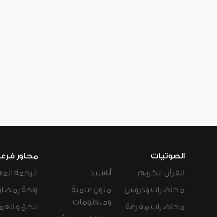
الصوتيات
محاور فرع
القرآن الكريم
أناشيد
الرحمة المه
محاضرات ودروس
متون علمية
واحة رمضان
ومنظومات
محاضرات مفرغة
الحج و العم