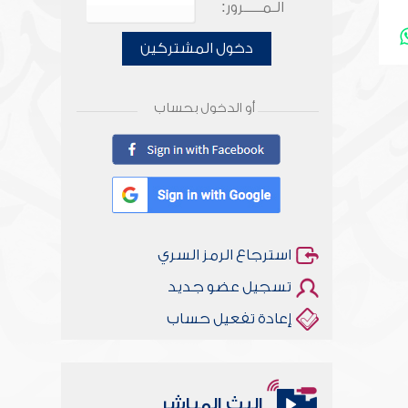
الـمـــــرور:
دخول المشتركين
أو الدخول بحساب
استرجاع الرمز السري
تسجيل عضو جديد
إعادة تفعيل حساب
البث المباشر