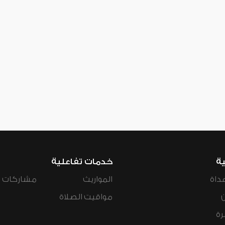
ية
خدمات تفاعلية
داة
المواريث
مشاركات ال
مواقيت الصلاة
رة