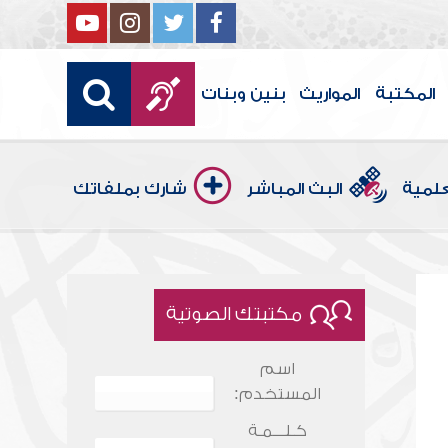
المكتبة
المواريث
بنين وبنات
علمية
البث المباشر
شارك بملفاتك
مكتبتك الصوتية
اسم
المستخدم:
كـلـــمـة