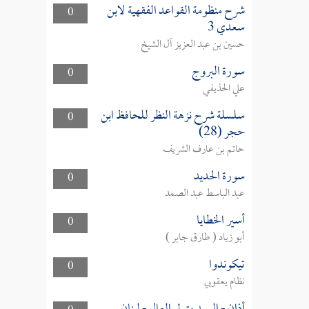
شرح منظومة القواعد الفقهية لابن
0
سعدي 3
حسين بن عبد العزيز آل الشيخ
سورة البروج
0
علي الحذيفي
سلسلة شرح نزهة النظر للحافظ ابن
0
حجر (28)
حاتم بن عارف الشريف
سورة الحديد
0
عبد الباسط عبد الصمد
أسير الخطايا
0
أبو زياد ( طارق جابر )
تيكوندوا
0
نظام يعقوبي