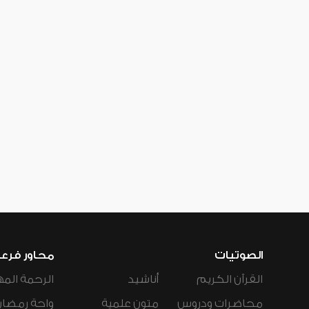
الصوتيات
محاور فرع
القرآن الكريم
أناشيد
الرحمة المه
محاضرات ودروس
متون علمية
واحة رمضان