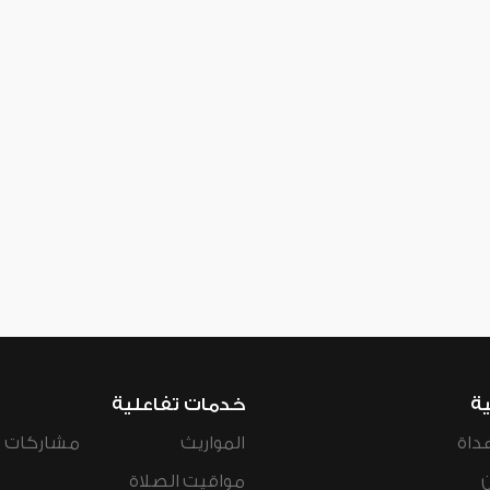
ية
خدمات تفاعلية
داة
المواريث
مشاركات ال
مواقيت الصلاة