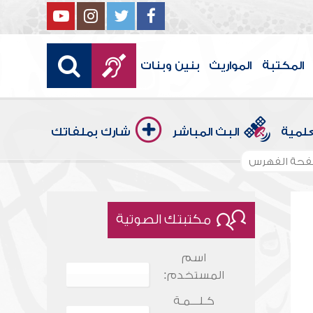
المكتبة
المواريث
بنين وبنات
علمية
البث المباشر
شارك بملفاتك
حة الفهرس
مكتبتك الصوتية
اسم
المستخدم:
كـلـــمـة