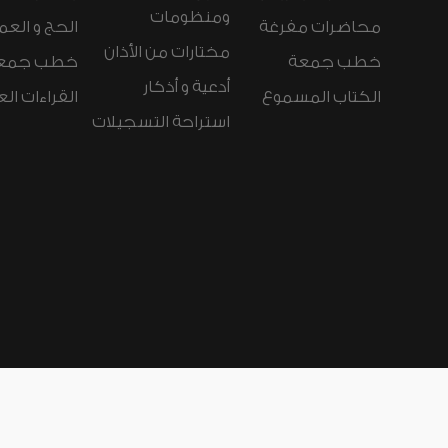
ومنظومات
محاضرات مفرغة
الحج و العم
مختارات من الأذان
خطب جمعة
خطب جمع
أدعية و أذكار
الكتاب المسموع
القراءات ال
استراحة التسجيلات
لغات الموقع:
عربي
Español
Deutsch
nçais