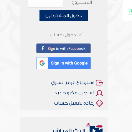
الـمـــــرور:
دخول المشتركين
أو الدخول بحساب
استرجاع الرمز السري
تسجيل عضو جديد
إعادة تفعيل حساب
البث المباشر