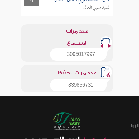
أذان - السيد متولي العال - لبنان
0
السيد متولي العال
عدد مرات
الاستماع
3095017997
عدد مرات الحفظ
839856731
زوار