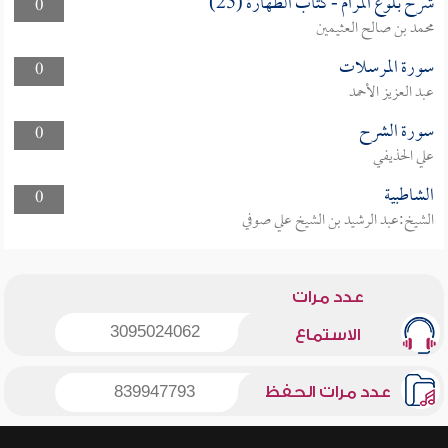
شرح بلوغ المرام - كتاب الطهارة (25)
0
محمد بن صالح العثيمين
سورة المرسلات
0
عبد العزيز الأحمد
سورة الشرح
0
علي الحذيفي
الشاطبية
0
الشيخ:عبد الرشيد بن الشيخ علي صوفي
عدد مرات
3095024062
الاستماع
عدد مرات الحفظ
839947793