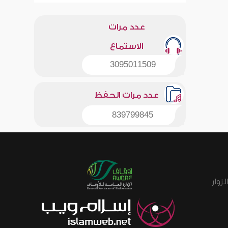
عدد مرات
الاستماع
3095011509
عدد مرات الحفظ
839799845
زوار