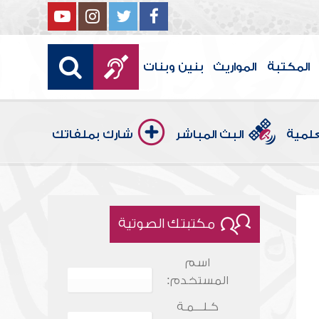
المكتبة
المواريث
بنين وبنات
علمية
البث المباشر
شارك بملفاتك
مكتبتك الصوتية
اسم
المستخدم:
كـلـــمـة