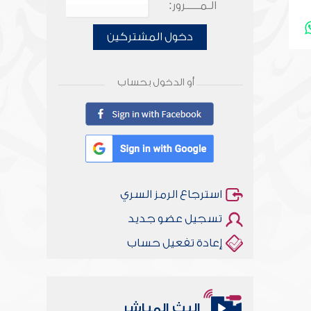
الـمـــــرور:
دخول المشتركين
أو الدخول بحساب
استرجاع الرمز السري
تسجيل عضو جديد
إعادة تفعيل حساب
البث المباشر