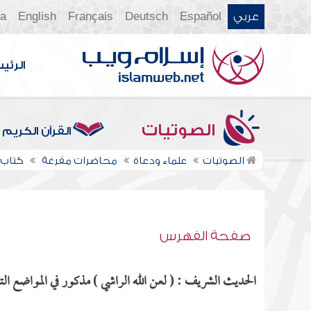
عربي
Español
Deutsch
Français
English
ia
الرئي
الصوتيات
القرآن الكريم
الصوتيات
علماء ودعاة
محاضرات مفرغة
كتاب ال
صفحة الفهرس
الحديث الشريف : ( لعن الله الراشي ) مذكور في المواضع التا