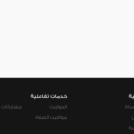
ية
خدمات تفاعلية
داة
المواريث
مشاركات ال
مواقيت الصلاة
رة