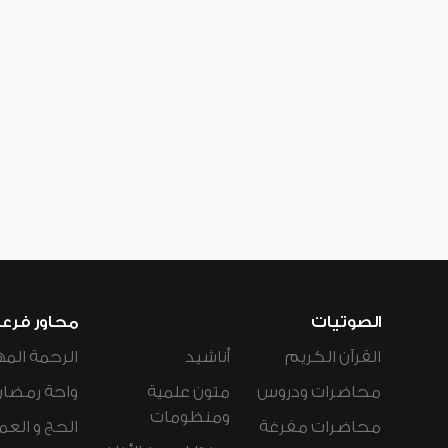
الصوتيات
محاور فرع
القرآن الكريم
أناشيد
الرحمة المه
محاضرات ودروس
متون علمية
واحة رمضان
ومنظومات
محاضرات مفرغة
الحج و العم