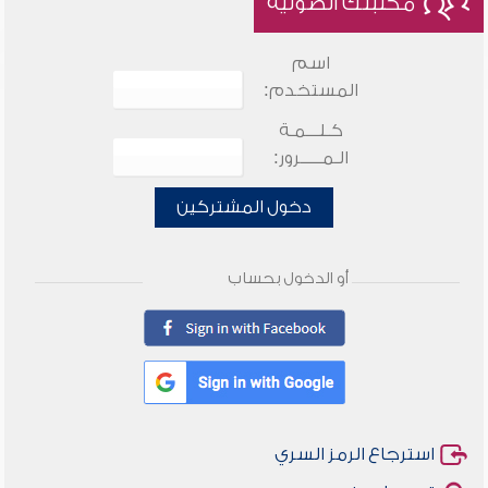
مكتبتك الصوتية
اسم
المستخدم:
كـلـــمـة
الـمـــــرور:
دخول المشتركين
أو الدخول بحساب
استرجاع الرمز السري