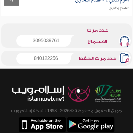
الحرم المدني 1 - عصام البخارى
0
عصام بخاري
عدد مرات
3095039761
الاستماع
عدد مرات الحفظ
840122256
جميع الحقوق محفوظة © 2026 - 1998 لشبكة إسلام ويب