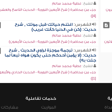
للشيخ:
عطية محمد سالم
رون
جزء من محاضرة ( شرح الأربعين النووية - الحديث التاسع والعشر
[4])
الفهرس:
اغتنم حياتك قبل موتك , شرح
حديث: (كن في الدنيا كأنك غريب)
للشيخ:
عطية محمد سالم
اثون
جزء من محاضرة ( شرح الأربعين النووية - الحديث الأربعون)
الفهرس:
ترجمة موجزة لراوي الحديث , شرح
حديث: (لا يؤمن أحدكم حتى يكون هواه تبعاً لما
جئت به)
للشيخ:
عطية محمد سالم
جزء من محاضرة ( شرح الأربعين النووية - الحديث الحادي والأربع
[1])
ية
خدمات تفاعلية
داة
المواريث
مشاركات ال