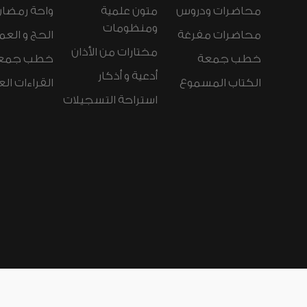
محاضرات ودروس
متون علمية
واحة رمضان
ومنظومات
محاضرات مفرغة
الحج و العم
مختارات من الأذان
خطب جمعة
خطب جمع
أدعية و أذكار
الكتاب المسموع
القراءات ال
استراحة التسجيلات