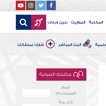
المكتبة
المواريث
بنين وبنات
علمية
البث المباشر
شارك بملفاتك
مكتبتك الصوتية
اسم
المستخدم:
كـلـــمـة