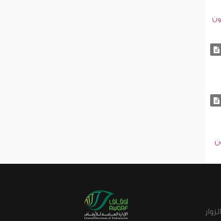
ون
ون
زوار