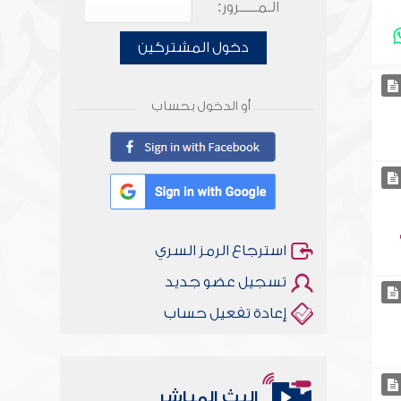
الـمـــــرور:
دخول المشتركين
أو الدخول بحساب
استرجاع الرمز السري
تسجيل عضو جديد
إعادة تفعيل حساب
البث المباشر